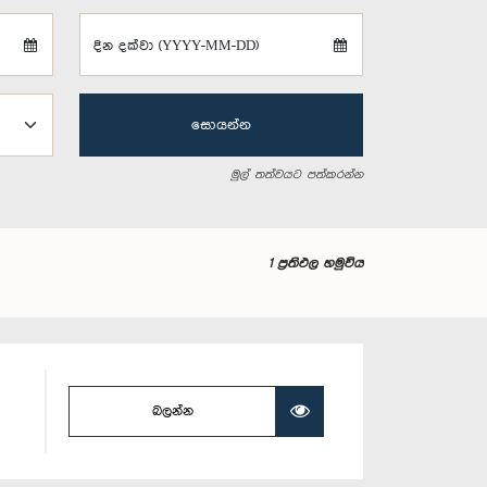
දින දක්වා (YYYY-MM-DD)
සොයන්න
මුල් තත්වයට පත්කරන්න
1 ප්‍රතිඵල හමුවිය
බලන්න