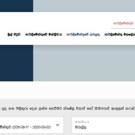
පාර්ලි‌මේන්තු
මුල් පිටුව
පාර්ලි‌මේන්තුවේ මන්ත්‍රීවරු
පාර්ලිමේන්තුවේ කටයුතු
පාර්ලිමේන්තු මහලේක
 ලද සහ පිළිතුරු දෙන ප්‍රශ්න සෙවීමට ක්ෂේත්‍ර එකක් හෝ කිහිපයක් ඇතුළත් කරන්
සභාවාරය