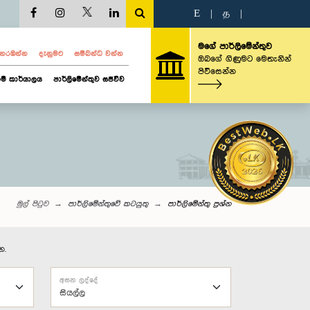
E
|
த
|
මගේ පාර්ලිමේන්තුව
ව නරඹන්න
දැනුමට
සම්බන්ධ වන්න
ඔබගේ ගිණුමට මෙතැනින්
පිවිසෙන්න
ම් කාර්යාලය
පාර්ලිමේන්තුව සජීවීව
මුල් පිටුව
පාර්ලිමේන්තුවේ කටයුතු
පාර්ලි‌මේන්තු‌ ප්‍රශ්න
න.
අසන ලද්දේ
සියල්ල