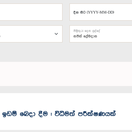
දින සිට (YYYY-MM-DD)
පිළිතුරු දෙන ලද්දේ
සජිත් ප්‍රේමදාස
යේ ඉඩම් බෙදා දීම : විධිමත් පරීක්ෂණයක්