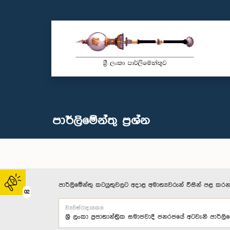
පාර්ලි‌මේන්තු‌ ප්‍රශ්න
පාර්ලිමේන්තු කටයුතුවලට අදාළ අමාත්‍යවරුන් විසින් පළ කරන
02
ව්‍යවස්ථාදායකය