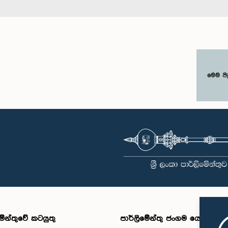
මෙම පි
මේන්තුවේ කටයුතු
පාර්ලිමේන්තු ජංගම යෙදුම