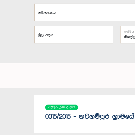
අමාත්‍යාංශ
තත්වය
මූල පදය
පිළිතුර ලබා දී ඇත
0315/2015 - නවගම්පුර ග්‍රාම