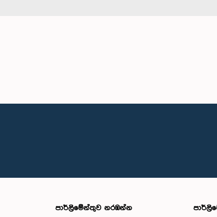
පාර්ලි‌මේන්තුව නරඹන්න
පාර්ලි