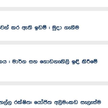
වෙන් කර ඇති ඉඩම් : මුදා ගැනීම
ිතය : මාර්ග සහ ගොඩනැඟිලි ඉඳි කිරීමේ
 කහල්ල රක්ෂිත: යෝජිත අලිමංකඩ සැලැස්ම