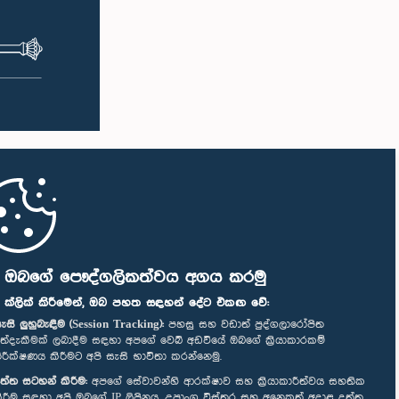
ි ඔබගේ පෞද්ගලිකත්වය අගය කරමු
" ක්ලික් කිරීමෙන්, ඔබ පහත සඳහන් දේට එකඟ වේ:
ැසි ලුහුබැඳීම (Session Tracking):
පහසු සහ වඩාත් පුද්ගලාරෝපිත
ත්දැකීමක් ලබාදීම සඳහා අපගේ වෙබ් අඩවියේ ඔබගේ ක්‍රියාකාරකම්
ිරීක්ෂණය කිරීමට අපි සැසි භාවිතා කරන්නෙමු.
ත්ත සටහන් කිරීම:
අපගේ සේවාවන්හි ආරක්ෂාව සහ ක්‍රියාකාරීත්වය සහතික
ිරීම සඳහා අපි ඔබගේ IP ලිපිනය, උපාංග විස්තර සහ අනෙකුත් අදාළ දත්ත