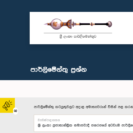
පාර්ලි‌මේන්තු‌ ප්‍රශ්න
පාර්ලිමේන්තු කටයුතුවලට අදාළ අමාත්‍යවරුන් විසින් පළ කරන
02
ව්‍යවස්ථාදායකය