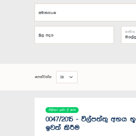
අමාත්‍යාංශ
තත්වය
මූල පදය
පෙන්වන්න
පිළිතුර ලබා දී ඇත
0047/2015 - විල්පත්තු අභය 
ඉවත් කිරීම