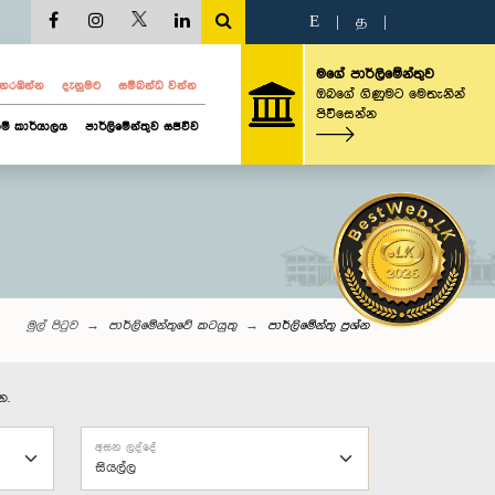
E
|
த
|
මගේ පාර්ලිමේන්තුව
ව නරඹන්න
දැනුමට
සම්බන්ධ වන්න
ඔබගේ ගිණුමට මෙතැනින්
පිවිසෙන්න
ම් කාර්යාලය
පාර්ලිමේන්තුව සජීවීව
මුල් පිටුව
පාර්ලිමේන්තුවේ කටයුතු
පාර්ලි‌මේන්තු‌ ප්‍රශ්න
න.
අසන ලද්දේ
සියල්ල