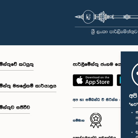
මේන්තුවේ කටයුතු
පාර්ලිමේන්තු ජංගම යෙදුම
මේන්තු මහලේකම් කාර්යාලය
අප
අප හා සම්බන්ධ වී සිටින්න :
"හරි
මේන්තුව සජීවීව
ස
අ
සම්මාන
න
ද
ක