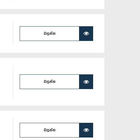
බලන්න
බලන්න
බලන්න