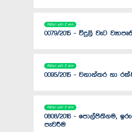
පිළිතුර ලබා දී ඇත
0079/2015 - විදුලි වැට ව්‍යාපෘ
පිළිතුර ලබා දී ඇත
0095/2015 - වනාන්තර හා රක
පිළිතුර ලබා දී ඇත
0808/2016 - පොල්පිතිගම, 
පැවරීම