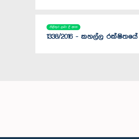
පිළිතුර ලබා දී ඇත
1338/2016 - කහල්ල රක්ෂිතයේ