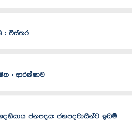
ති : විස්තර
්ෂිත : ආරක්ෂාව
ඉරුදෙනියාය ජනපදය: ජනපදවාසීන්ට ඉඩම්