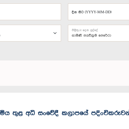
දින සිට (YYYY-MM-DD)
පිළිතුරු දෙන ලද්දේ
ගාමිණී ජයවික්‍රම පෙරේරා
භූමිය තුළ අධි සංවේදී කලාපයේ පදිංචිකරුවන්