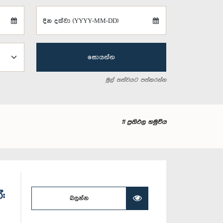
දින දක්වා (YYYY-MM-DD)
සොයන්න
මුල් තත්වයට පත්කරන්න
11 ප්‍රතිඵල හමුවිය
:
බලන්න