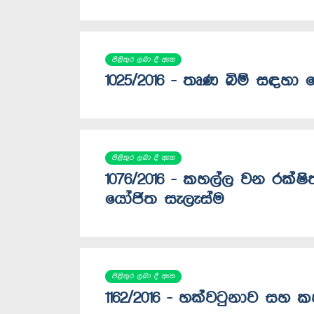
පිළිතුර ලබා දී ඇත
1025/2016 - තෘණ බිම් සඳහා 
පිළිතුර ලබා දී ඇත
1076/2016 - කහල්ල වන රක්ෂ
යෝජිත සැලැස්ම
පිළිතුර ලබා දී ඇත
1162/2016 - හක්වටුනාව සහ