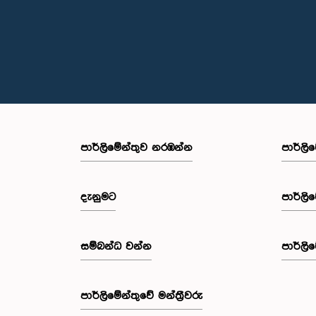
පාර්ලි‌මේන්තුව නරඹන්න
පාර්ලි
දැනුමට
පාර්ලි
සම්බන්ධ වන්න
පාර්ලි
පාර්ලි‌මේන්තුවේ මන්ත්‍රීවරු