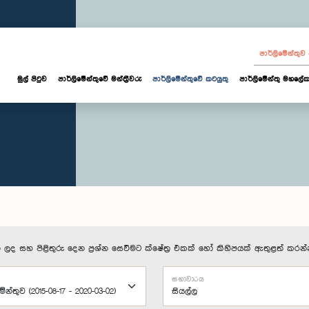
පාර්ලි‌මේන්තු
මුල් පිටුව
පාර්ලි‌මේන්තුවේ මන්ත්‍රීවරු
පාර්ලිමේන්තුවේ කටයුතු
පාර්ලිමේන්තු මහලේක
 ලද සහ පිළිතුරු දෙන ප්‍රශ්න සෙවීමට ක්ෂේත්‍ර එකක් හෝ කිහිපයක් ඇතුළත් කරන්
සභාවාරය