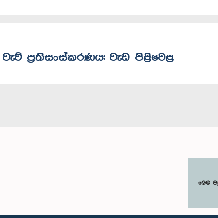
 වැව් ප්‍රතිසංස්කරණය: වැඩ පිළිවෙළ
මෙම පි