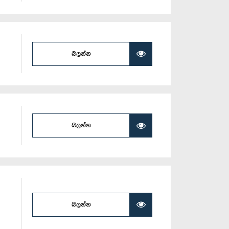
බලන්න
බලන්න
බලන්න