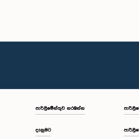
පාර්ලි‌මේන්තුව නරඹන්න
පාර්ලි
දැනුමට
පාර්ලි