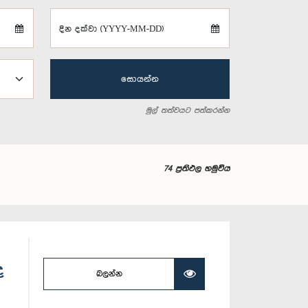
දින දක්වා (YYYY-MM-DD)
සොයන්න
මුල් තත්වයට පත්කරන්න
74 ප්‍රතිඵල හමුවිය
ද
බලන්න