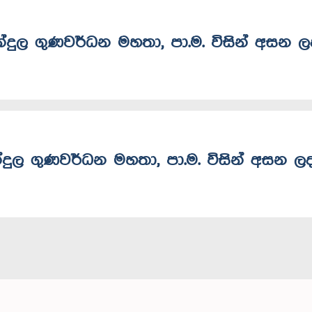
බන්දුල ගුණවර්ධන මහතා, පා.ම. විසින් අසන 
න්දුල ගුණවර්ධන මහතා, පා.ම. විසින් අසන ල