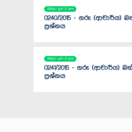
පිළිතුර ලබා දී ඇත
0240/2015 - ගරු (ආචාර්ය) 
ප්‍රශ්නය
පිළිතුර ලබා දී ඇත
0241/2015 - ගරු (ආචාර්ය) බ
ප්‍රශ්නය