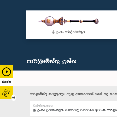
පාර්ලි‌මේන්තු‌ ප්‍රශ්න
බලන්න
පාර්ලිමේන්තු කටයුතුවලට අදාළ අමාත්‍යවරුන් විසින් පළ කරන
02
ව්‍යවස්ථාදායකය