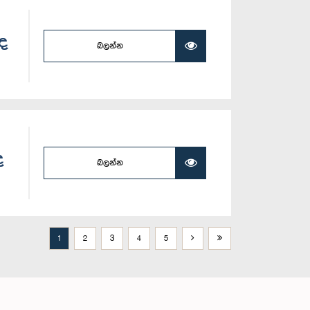
ලද
බලන්න
ද
බලන්න
1
2
3
4
5