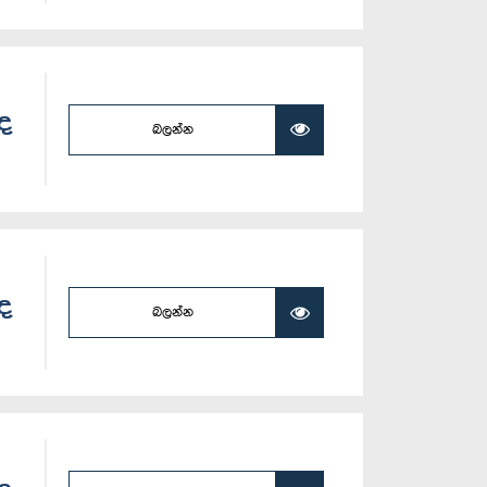
ලද
බලන්න
ලද
බලන්න