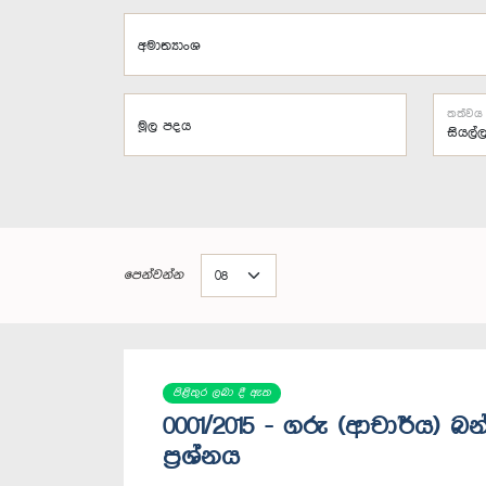
අමාත්‍යාංශ
තත්වය
මූල පදය
පෙන්වන්න
පිළිතුර ලබා දී ඇත
0001/2015 - ගරු (ආචාර්ය) බ
ප්‍රශ්නය