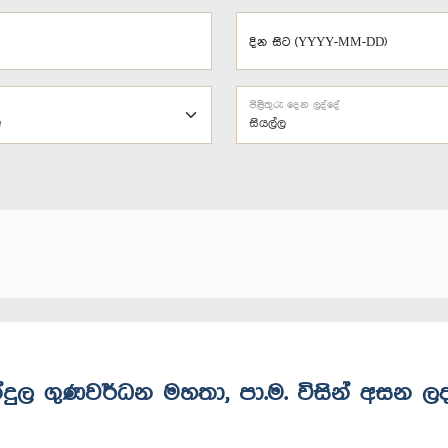
දින සිට (YYYY-MM-DD)
පිළිතුරු දෙන ලද්දේ
සියල්ල
න්දුල ගුණවර්ධන මහතා, පා.ම. විසින් අසන ල