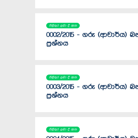
පිළිතුර ලබා දී ඇත
0002/2015 - ගරු (ආචාර්ය) 
ප්‍රශ්නය
පිළිතුර ලබා දී ඇත
0003/2015 - ගරු (ආචාර්ය) 
ප්‍රශ්නය
පිළිතුර ලබා දී ඇත