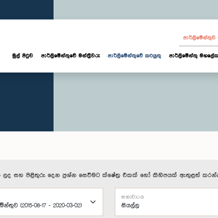
පාර්ලි‌මේන්තු
මුල් පිටුව
පාර්ලි‌මේන්තුවේ මන්ත්‍රීවරු
පාර්ලිමේන්තුවේ කටයුතු
පාර්ලිමේන්තු මහලේක
 ලද සහ පිළිතුරු දෙන ප්‍රශ්න සෙවීමට ක්ෂේත්‍ර එකක් හෝ කිහිපයක් ඇතුළත් කරන්
සභාවාරය