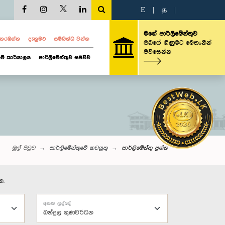
E
|
த
|
මගේ පාර්ලිමේන්තුව
ව නරඹන්න
දැනුමට
සම්බන්ධ වන්න
ඔබගේ ගිණුමට මෙතැනින්
පිවිසෙන්න
ම් කාර්යාලය
පාර්ලිමේන්තුව සජීවීව
මුල් පිටුව
පාර්ලිමේන්තුවේ කටයුතු
පාර්ලි‌මේන්තු‌ ප්‍රශ්න
න.
අසන ලද්දේ
බන්දුල ගුණවර්ධන