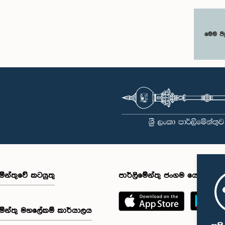
මෙම පි
මේන්තුවේ කටයුතු
පාර්ලිමේන්තු ජංගම යෙදුම
මේන්තු මහලේකම් කාර්යාලය