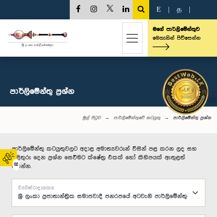
E
|
த
|
මගේ පාර්ලිමේන්තුව
මෙතැනින් පිවිසෙන්න
පාර්ලි‌මේන්තු‌ ප්‍රශ්න
මුල් පිටුව
පාර්ලිමේන්තුවේ කටයුතු
පාර්ලි‌මේන්තු‌ ප්‍රශ්න
පාර්ලිමේන්තු කටයුතුවලට අදාළ අමාත්‍යවරුන් විසින් පළ කරන ලද සහ
පිළිතුරු දෙන ප්‍රශ්න සෙවීමට ක්ෂේත්‍ර එකක් හෝ කිහිපයක් ඇතුළත්
02
කරන්න.
ව්‍යවස්ථාදායකය