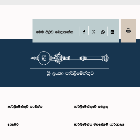
Facebook
මෙම පිටුව බෙදාගන්න
X
WhatsApp
LinkedIn
පාර්ලි‌මේන්තුව නරඹන්න
පාර්ලිමේන්තුවේ කටයුතු
දැනුමට
පාර්ලිමේන්තු මහලේකම් කාර්යාලය