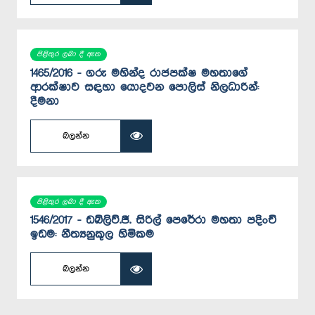
පිළිතුර ලබා දී ඇත
1465/2016 - ගරු මහින්ද රාජපක්ෂ මහතාගේ
ආරක්ෂාව සඳහා යොදවන පොලිස් නිලධාරින්:
දීමනා
බලන්න
පිළිතුර ලබා දී ඇත
1546/2017 - ඩබ්ලිව්.ජී. සිරිල් පෙරේරා මහතා පදිංචි
ඉඩම: නීත්‍යනුකූල හිමිකම
බලන්න