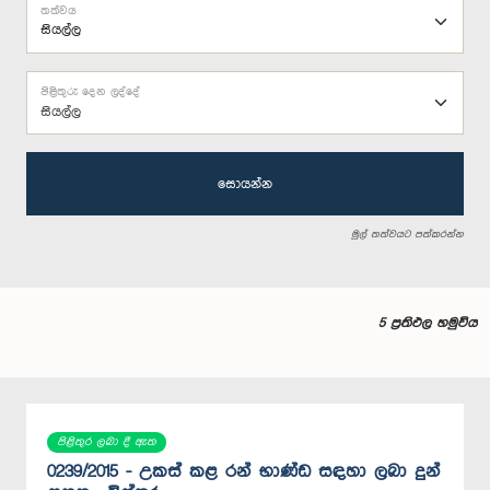
තත්වය
පිළිතුරු දෙන ලද්දේ
සියල්ල
සොයන්න
මුල් තත්වයට පත්කරන්න
5 ප්‍රතිඵල හමුවිය
පිළිතුර ලබා දී ඇත
0239/2015 - උකස් කළ රන් භාණ්ඩ සඳහා ලබා දුන්