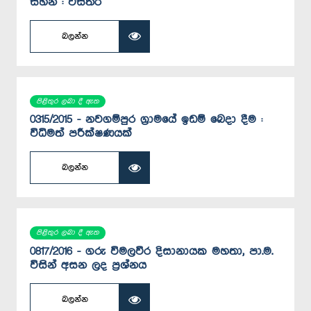
සහන : විස්තර
බලන්න
පිළිතුර ලබා දී ඇත
0315/2015 - නවගම්පුර ග්‍රාමයේ ඉඩම් බෙදා දීම :
විධිමත් පරීක්ෂණයක්
බලන්න
පිළිතුර ලබා දී ඇත
0817/2016 - ගරු විමලවීර දිසානායක මහතා, පා.ම.
විසින් අසන ලද ප්‍රශ්නය
බලන්න