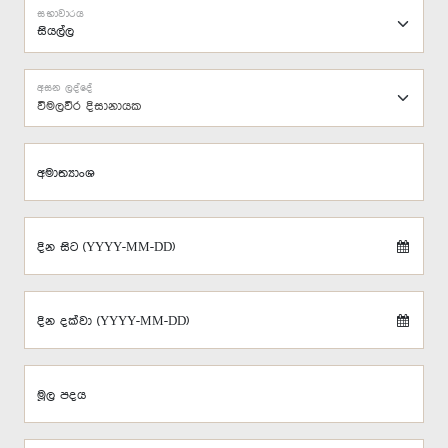
සභාවාරය
අසන ලද්දේ
විමලවීර දිසානායක
අමාත්‍යාංශ
දින සිට (YYYY-MM-DD)
දින දක්වා (YYYY-MM-DD)
මූල පදය