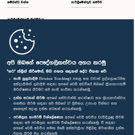
සම්බන්ධ වන්න
පාර්ලිමේන්තුව සජීවීව
පාර්ලි‌මේන්තුවේ මන්ත්‍රීවරු
මුල් පිටුව
පාර්ලිමේන්තු ජංගම යෙදුම
අපි ඔබගේ පෞද්ගලිකත්වය අගය කරමු
"හරි" ක්ලික් කිරීමෙන්, ඔබ පහත සඳහන් දේට එකඟ වේ:
සැසි ලුහුබැඳීම (Session Tracking):
පහසු සහ වඩාත් පුද්ගලාරෝපිත
අත්දැකීමක් ලබාදීම සඳහා අපගේ වෙබ් අඩවියේ ඔබගේ ක්‍රියාකාරකම්
නිරීක්ෂණය කිරීමට අපි සැසි භාවිතා කරන්නෙමු.
අප හා සම්බන්ධ වී සිටින්න :
දත්ත සටහන් කිරීම:
අපගේ සේවාවන්හි ආරක්ෂාව සහ ක්‍රියාකාරීත්වය
සහතික කිරීම සඳහා අපි ඔබගේ IP ලිපිනය, උපාංග විස්තර සහ
අනෙකුත් අදාළ දත්ත සටහන් කරගන්නෙමු.
සම්මාන
පරිශීලක හැසිරීම් විශ්ලේෂණය:
අපගේ වෙබ් අඩවිය වැඩිදියුණු කිරීම
සඳහා අපි පරිශීලක හැසිරීම විශ්ලේෂණය කරන්නෙමු. ඒ සඳහා
අපගේ වෙබ් අඩවිය සමඟ ඔබේ අන්තර්ක්‍රියා පිළිබඳ නිර්නාමික දත්ත
පෞද්ගලිකත්ව ප්‍රතිපත්තිය
එකතු කිරීම සිදු කරන්නෙමු.