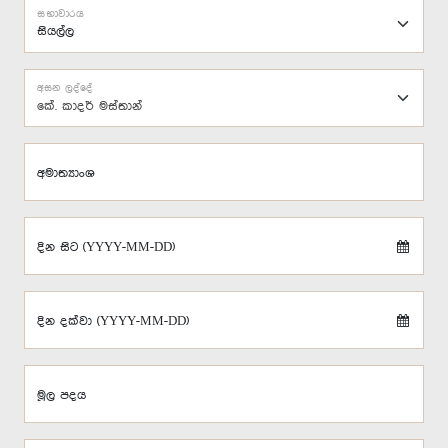
සභාවාරය
අසන ලද්දේ
‍කේ. කාදර් මස්තාන්
අමාත්‍යාංශ
දින සිට (YYYY-MM-DD)
දින දක්වා (YYYY-MM-DD)
මූල පදය