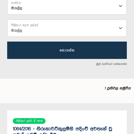
තත්වය
පිළිතුරු දෙන ලද්දේ
සියල්ල
සොයන්න
මුල් තත්වයට පත්කරන්න
1 ප්‍රතිඵල හමුවිය
පිළිතුර ලබා දී ඇත
1064/2016 - තිරුනාවට්කුලම්හි පදිංචි අවතැන් වූ