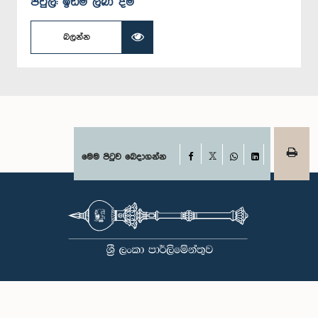
පවුල්: ඉඩම් ලබා දීම
බලන්න
Facebook
මෙම පිටුව බෙදාගන්න
X
WhatsApp
LinkedIn