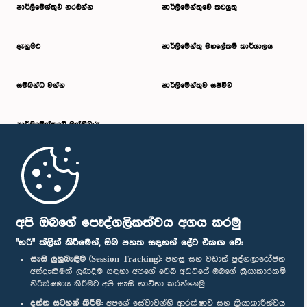
පාර්ලි‌මේන්තුව නරඹන්න
පාර්ලිමේන්තුවේ කටයුතු
දැනුමට
පාර්ලිමේන්තු මහලේකම් කාර්යාලය
සම්බන්ධ වන්න
පාර්ලිමේන්තුව සජීවීව
පාර්ලි‌මේන්තුවේ මන්ත්‍රීවරු
මුල් පිටුව
පාර්ලිමේන්තු ජංගම යෙදුම
අපි ඔබගේ පෞද්ගලිකත්වය අගය කරමු
"හරි" ක්ලික් කිරීමෙන්, ඔබ පහත සඳහන් දේට එකඟ වේ:
සැසි ලුහුබැඳීම (Session Tracking):
පහසු සහ වඩාත් පුද්ගලාරෝපිත
අත්දැකීමක් ලබාදීම සඳහා අපගේ වෙබ් අඩවියේ ඔබගේ ක්‍රියාකාරකම්
නිරීක්ෂණය කිරීමට අපි සැසි භාවිතා කරන්නෙමු.
අප හා සම්බන්ධ වී සිටින්න :
දත්ත සටහන් කිරීම:
අපගේ සේවාවන්හි ආරක්ෂාව සහ ක්‍රියාකාරීත්වය