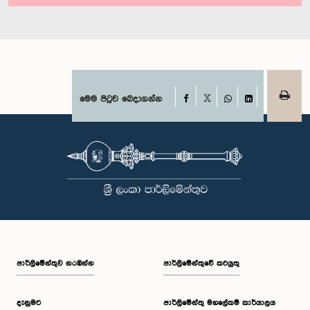
Facebook
මෙම පිටුව බෙදාගන්න
X
WhatsApp
LinkedIn
පාර්ලි‌මේන්තුව නරඹන්න
පාර්ලිමේන්තුවේ කටයුතු
දැනුමට
පාර්ලිමේන්තු මහලේකම් කාර්යාලය