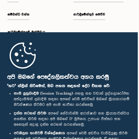
සම්බන්ධ වන්න
පාර්ලිමේන්තුව සජීවීව
පාර්ලි‌මේන්තුවේ මන්ත්‍රීවරු
මුල් පිටුව
පාර්ලිමේන්තු ජංගම යෙදුම
අපි ඔබගේ පෞද්ගලිකත්වය අගය කරමු
"හරි" ක්ලික් කිරීමෙන්, ඔබ පහත සඳහන් දේට එකඟ වේ:
සැසි ලුහුබැඳීම (Session Tracking):
පහසු සහ වඩාත් පුද්ගලාරෝපිත
අත්දැකීමක් ලබාදීම සඳහා අපගේ වෙබ් අඩවියේ ඔබගේ ක්‍රියාකාරකම්
නිරීක්ෂණය කිරීමට අපි සැසි භාවිතා කරන්නෙමු.
අප හා සම්බන්ධ වී සිටින්න :
දත්ත සටහන් කිරීම:
අපගේ සේවාවන්හි ආරක්ෂාව සහ ක්‍රියාකාරීත්වය
සහතික කිරීම සඳහා අපි ඔබගේ IP ලිපිනය, උපාංග විස්තර සහ
අනෙකුත් අදාළ දත්ත සටහන් කරගන්නෙමු.
සම්මාන
පරිශීලක හැසිරීම් විශ්ලේෂණය:
අපගේ වෙබ් අඩවිය වැඩිදියුණු කිරීම
සඳහා අපි පරිශීලක හැසිරීම විශ්ලේෂණය කරන්නෙමු. ඒ සඳහා