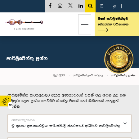
E
|
த
|
මගේ පාර්ලිමේන්තුව
මෙතැනින් පිවිසෙන්න
පාර්ලි‌මේන්තු‌ ප්‍රශ්න
මුල් පිටුව
පාර්ලිමේන්තුවේ කටයුතු
පාර්ලි‌මේන්තු‌ ප්‍රශ්න
පාර්ලිමේන්තු කටයුතුවලට අදාළ අමාත්‍යවරුන් විසින් පළ කරන ලද සහ
පිළිතුරු දෙන ප්‍රශ්න සෙවීමට ක්ෂේත්‍ර එකක් හෝ කිහිපයක් ඇතුළත්
02
කරන්න.
ව්‍යවස්ථාදායකය