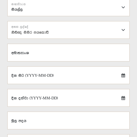
සභාවාරය
අසන ලද්දේ
නීතිඥ සිසිර ජයකොඩි
අමාත්‍යාංශ
දින සිට (YYYY-MM-DD)
දින දක්වා (YYYY-MM-DD)
මූල පදය