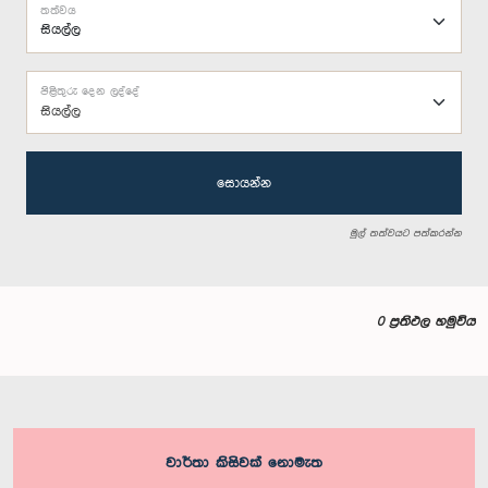
තත්වය
පිළිතුරු දෙන ලද්දේ
සියල්ල
සොයන්න
මුල් තත්වයට පත්කරන්න
0 ප්‍රතිඵල හමුවිය
වාර්තා කිසිවක් නොමැත