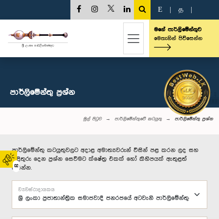
E
|
த
|
මගේ පාර්ලිමේන්තුව
මෙතැනින් පිවිසෙන්න
පාර්ලි‌මේන්තු‌ ප්‍රශ්න
මුල් පිටුව
පාර්ලිමේන්තුවේ කටයුතු
පාර්ලි‌මේන්තු‌ ප්‍රශ්න
පාර්ලිමේන්තු කටයුතුවලට අදාළ අමාත්‍යවරුන් විසින් පළ කරන ලද සහ
පිළිතුරු දෙන ප්‍රශ්න සෙවීමට ක්ෂේත්‍ර එකක් හෝ කිහිපයක් ඇතුළත්
02
කරන්න.
ව්‍යවස්ථාදායකය