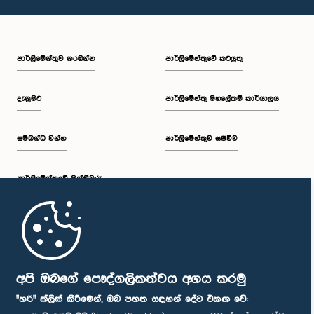
පාර්ලි‌මේන්තුව නරඹන්න
පාර්ලිමේන්තුවේ කටයුතු
දැනුමට
පාර්ලිමේන්තු මහලේකම් කාර්යාලය
සම්බන්ධ වන්න
පාර්ලිමේන්තුව සජීවීව
පාර්ලි‌මේන්තුවේ මන්ත්‍රීවරු
මුල් පිටුව
පාර්ලිමේන්තු ජංගම යෙදුම
අපි ඔබගේ පෞද්ගලිකත්වය අගය කරමු
"හරි" ක්ලික් කිරීමෙන්, ඔබ පහත සඳහන් දේට එකඟ වේ: