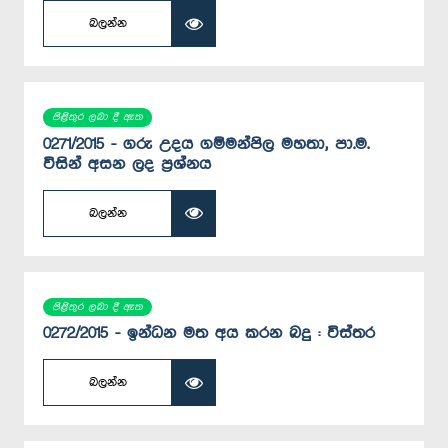
බලන්න
පිළිතුර ලබා දී ඇත
0271/2015 - ගරු උදය ගම්මන්පිල මහතා, පා.ම.
විසින් අසන ලද ප්‍රශ්නය
බලන්න
පිළිතුර ලබා දී ඇත
0272/2015 - ඉන්ධන මත අය කරන බදු : විස්තර
බලන්න