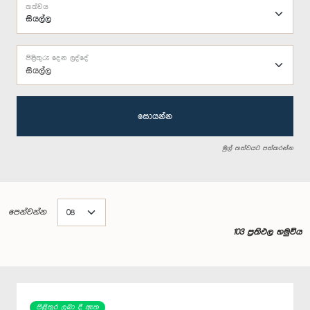
තත්වය
පිළිතුරු දෙන ලද්දේ
සියල්ල
සොයන්න
මුල් තත්වයට පත්කරන්න
පෙන්වන්න
103 ප්‍රතිඵල හමුවිය
පිළිතුර ලබා දී ඇත