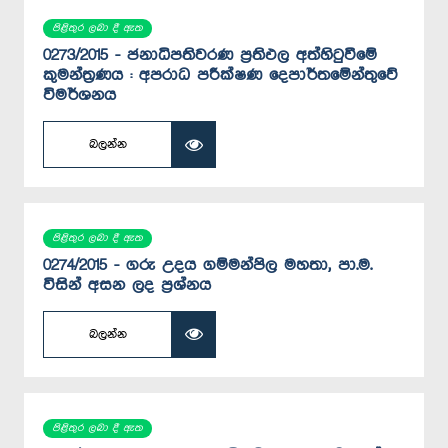
පිළිතුර ලබා දී ඇත
0273/2015 - ජනාධිපතිවරණ ප්‍රතිඵල අත්හිටුවීමේ
කුමන්ත්‍රණය : අපරාධ පරීක්ෂණ දෙපාර්තමේන්තුවේ
විමර්ශනය
බලන්න
පිළිතුර ලබා දී ඇත
0274/2015 - ගරු උදය ගම්මන්පිල මහතා, පා.ම.
විසින් අසන ලද ප්‍රශ්නය
බලන්න
පිළිතුර ලබා දී ඇත