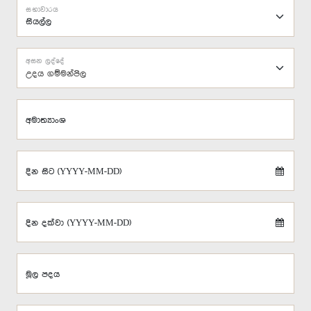
සභාවාරය
අසන ලද්දේ
උදය ගම්මන්පිල
අමාත්‍යාංශ
දින සිට (YYYY-MM-DD)
දින දක්වා (YYYY-MM-DD)
මූල පදය