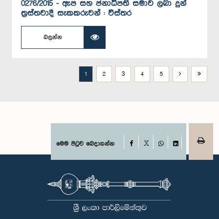
0276/2015 - ඇප සහ ජනාධිපති සමාව ලබා දුන්
ත්‍රස්තවාදී සැකකරුවන් : විස්තර
බලන්න
1
2
3
4
5
Facebook
මෙම පිටුව බෙදාගන්න
X
WhatsApp
LinkedIn