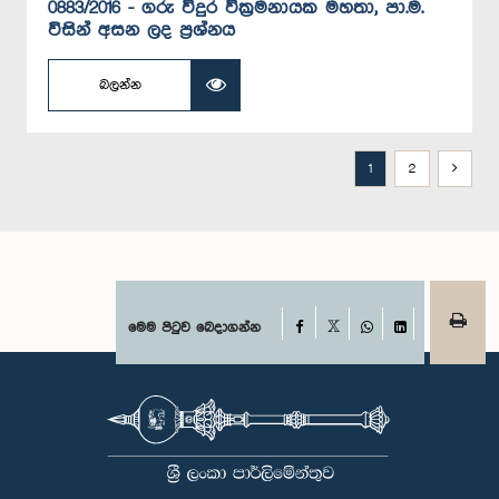
0883/2016 - ගරු විදුර වික්‍රමනායක මහතා, පා.ම.
විසින් අසන ලද ප්‍රශ්නය
බලන්න
1
2
Facebook
මෙම පිටුව බෙදාගන්න
X
WhatsApp
LinkedIn