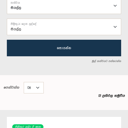
තත්වය
පිළිතුරු දෙන ලද්දේ
සියල්ල
සොයන්න
මුල් තත්වයට පත්කරන්න
පෙන්වන්න
13 ප්‍රතිඵල හමුවිය
පිළිතුර ලබා දී ඇත