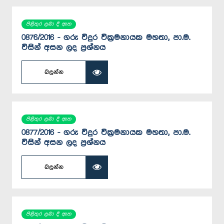
පිළිතුර ලබා දී ඇත
0876/2016 - ගරු විදුර වික්‍රමනායක මහතා, පා.ම.
විසින් අසන ලද ප්‍රශ්නය
බලන්න
පිළිතුර ලබා දී ඇත
0877/2016 - ගරු විදුර වික්‍රමනායක මහතා, පා.ම.
විසින් අසන ලද ප්‍රශ්නය
බලන්න
පිළිතුර ලබා දී ඇත