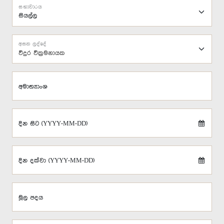
සභාවාරය
අසන ලද්දේ
විදුර වික්‍රමනායක
අමාත්‍යාංශ
දින සිට (YYYY-MM-DD)
දින දක්වා (YYYY-MM-DD)
මූල පදය