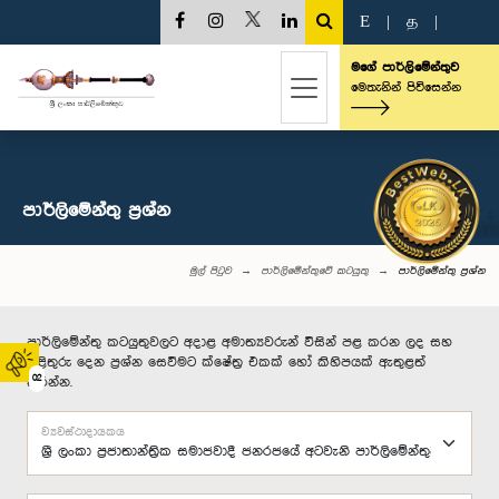
E
|
த
|
මගේ පාර්ලිමේන්තුව
මෙතැනින් පිවිසෙන්න
පාර්ලි‌මේන්තු‌ ප්‍රශ්න
මුල් පිටුව
පාර්ලිමේන්තුවේ කටයුතු
පාර්ලි‌මේන්තු‌ ප්‍රශ්න
පාර්ලිමේන්තු කටයුතුවලට අදාළ අමාත්‍යවරුන් විසින් පළ කරන ලද සහ
පිළිතුරු දෙන ප්‍රශ්න සෙවීමට ක්ෂේත්‍ර එකක් හෝ කිහිපයක් ඇතුළත්
02
කරන්න.
ව්‍යවස්ථාදායකය