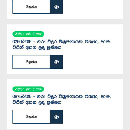
බලන්න
පිළිතුර ලබා දී ඇත
0790/2016 - ගරු විදුර වික්‍රමනායක මහතා, පා.ම.
විසින් අසන ලද ප්‍රශ්නය
බලන්න
පිළිතුර ලබා දී ඇත
0875/2016 - ගරු විදුර වික්‍රමනායක මහතා, පා.ම.
විසින් අසන ලද ප්‍රශ්නය
බලන්න