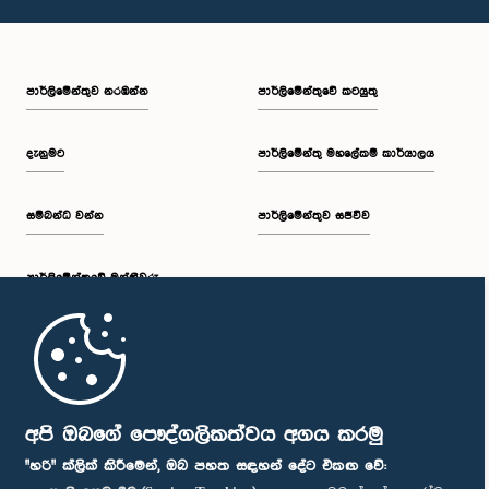
පාර්ලි‌මේන්තුව නරඹන්න
පාර්ලිමේන්තුවේ කටයුතු
දැනුමට
පාර්ලිමේන්තු මහලේකම් කාර්යාලය
සම්බන්ධ වන්න
පාර්ලිමේන්තුව සජීවීව
පාර්ලි‌මේන්තුවේ මන්ත්‍රීවරු
මුල් පිටුව
පාර්ලිමේන්තු ජංගම යෙදුම
අපි ඔබගේ පෞද්ගලිකත්වය අගය කරමු
"හරි" ක්ලික් කිරීමෙන්, ඔබ පහත සඳහන් දේට එකඟ වේ: