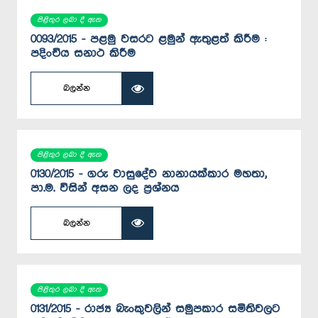
පිළිතුර ලබා දී ඇත
0093/2015 - පළමු වසරට ළමුන් ඇතුළත් කිරීම :
පදිංචිය සනාථ කිරීම
බලන්න
පිළිතුර ලබා දී ඇත
0130/2015 - ගරු වාසුදේව නානායක්කාර මහතා,
පා.ම. විසින් අසන ලද ප්‍රශ්නය
බලන්න
පිළිතුර ලබා දී ඇත
0131/2015 - රාජ්‍ය බැංකුවලින් සමුපකාර සමිතිවලට