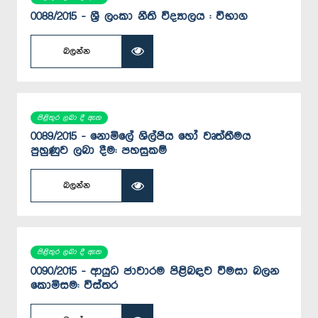
0088/2015 - ශ්‍රී ලංකා නීති විද්‍යාලය : විභාග
බලන්න
පිළිතුර ලබා දී ඇත
0089/2015 - නොමිලේ ශිල්පීය හෝ වෘත්තීමය
පුහුණුව ලබා දීම: පහසුකම්
බලන්න
පිළිතුර ලබා දී ඇත
0090/2015 - ආයුධ ජාවාරම පිළිබඳව විමසා බලන
කොමිසම: විස්තර