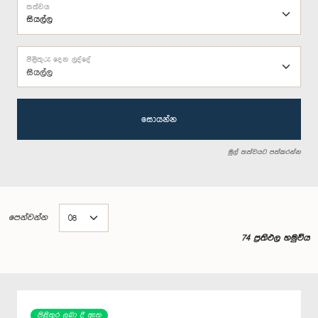
තත්වය
පිළිතුරු දෙන ලද්දේ
සියල්ල
සොයන්න
මුල් තත්වයට පත්කරන්න
පෙන්වන්න
74 ප්‍රතිඵල හමුවිය
පිළිතුර ලබා දී ඇත