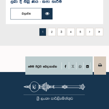
ලබා දී තිබූ ණය : කපා හැරීම
බලන්න
1
2
3
4
5
Facebook
මෙම පිටුව බෙදාගන්න
X
WhatsApp
LinkedIn