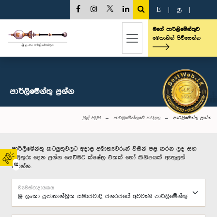
E
|
த
|
මගේ පාර්ලිමේන්තුව
මෙතැනින් පිවිසෙන්න
පාර්ලි‌මේන්තු‌ ප්‍රශ්න
මුල් පිටුව
පාර්ලිමේන්තුවේ කටයුතු
පාර්ලි‌මේන්තු‌ ප්‍රශ්න
පාර්ලිමේන්තු කටයුතුවලට අදාළ අමාත්‍යවරුන් විසින් පළ කරන ලද සහ
පිළිතුරු දෙන ප්‍රශ්න සෙවීමට ක්ෂේත්‍ර එකක් හෝ කිහිපයක් ඇතුළත්
02
කරන්න.
ව්‍යවස්ථාදායකය