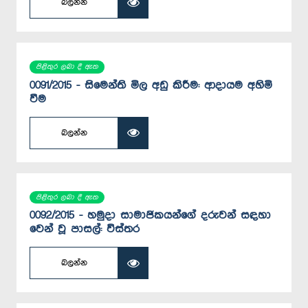
බලන්න
පිළිතුර ලබා දී ඇත
0091/2015 - සිමෙන්ති මිල අඩු කිරීම: ආදායම අහිමි
වීම
බලන්න
පිළිතුර ලබා දී ඇත
0092/2015 - හමුදා සාමාජිකයන්ගේ දරුවන් සඳහා
වෙන් වූ පාසල්: විස්තර
බලන්න