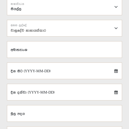
සභාවාරය
අසන ලද්දේ
වාසුදේව නානායක්කාර
අමාත්‍යාංශ
දින සිට (YYYY-MM-DD)
දින දක්වා (YYYY-MM-DD)
මූල පදය