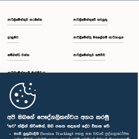
පාර්ලි‌මේන්තුව නරඹන්න
පාර්ලිමේන්තුවේ කටයුතු
දැනුමට
පාර්ලිමේන්තු මහලේකම් කාර්යාලය
සම්බන්ධ වන්න
පාර්ලිමේන්තුව සජීවීව
පාර්ලි‌මේන්තුවේ මන්ත්‍රීවරු
මුල් පිටුව
පාර්ලිමේන්තු ජංගම යෙදුම
අපි ඔබගේ පෞද්ගලිකත්වය අගය කරමු
"හරි" ක්ලික් කිරීමෙන්, ඔබ පහත සඳහන් දේට එකඟ වේ:
සැසි ලුහුබැඳීම (Session Tracking):
පහසු සහ වඩාත් පුද්ගලාරෝපිත