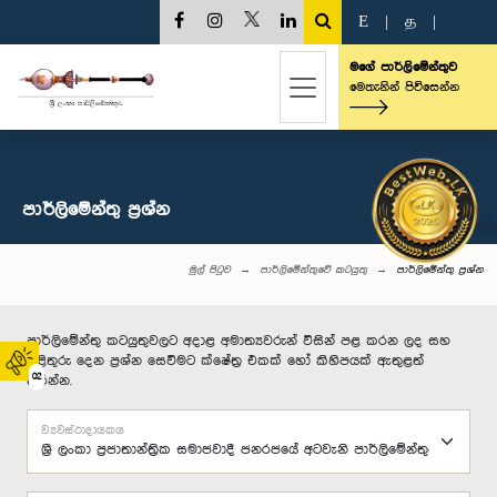
E
|
த
|
මගේ පාර්ලිමේන්තුව
මෙතැනින් පිවිසෙන්න
පාර්ලි‌මේන්තු‌ ප්‍රශ්න
මුල් පිටුව
පාර්ලිමේන්තුවේ කටයුතු
පාර්ලි‌මේන්තු‌ ප්‍රශ්න
පාර්ලිමේන්තු කටයුතුවලට අදාළ අමාත්‍යවරුන් විසින් පළ කරන ලද සහ
පිළිතුරු දෙන ප්‍රශ්න සෙවීමට ක්ෂේත්‍ර එකක් හෝ කිහිපයක් ඇතුළත්
02
කරන්න.
ව්‍යවස්ථාදායකය