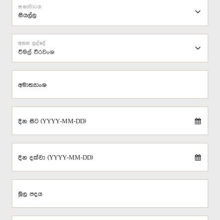
සභාවාරය
අසන ලද්දේ
විමල් වීරවංශ
අමාත්‍යාංශ
දින සිට (YYYY-MM-DD)
දින දක්වා (YYYY-MM-DD)
මූල පදය