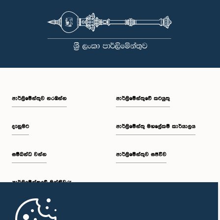
පාර්ලි‌මේන්තුව නරඹන්න
පාර්ලිමේන්තුවේ කටයුතු
දැනුමට
පාර්ලිමේන්තු මහලේකම් කාර්යාලය
සම්බන්ධ වන්න
පාර්ලිමේන්තුව සජීවීව
පාර්ලි‌මේන්තුවේ මන්ත්‍රීවරු
මුල් පිටුව