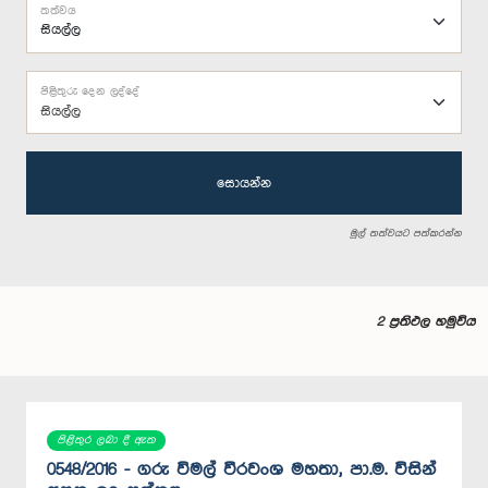
තත්වය
පිළිතුරු දෙන ලද්දේ
සියල්ල
සොයන්න
මුල් තත්වයට පත්කරන්න
2 ප්‍රතිඵල හමුවිය
පිළිතුර ලබා දී ඇත
0548/2016 - ගරු විමල් වීරවංශ මහතා, පා.ම. විසින්