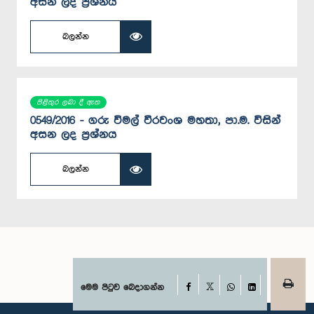
අසන ලද ප්‍රශ්නය
බලන්න
පිළිතුර ලබා දී ඇත
0549/2016 - ගරු විමල් වීරවංශ මහතා, පා.ම. විසින්
අසන ලද ප්‍රශ්නය
බලන්න
Facebook
මෙම පිටුව බෙදාගන්න
X
WhatsApp
LinkedIn