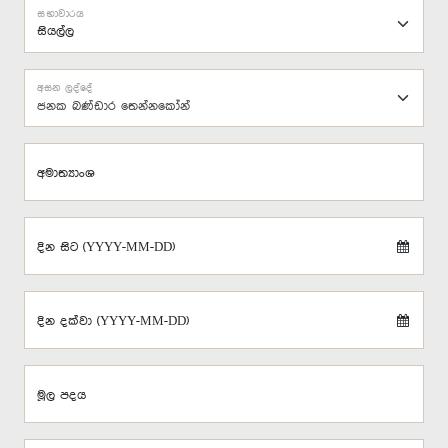
සභාවාරය
අසන ලද්දේ
ජනක බණ්ඩාර තෙන්නකෝන්
අමාත්‍යාංශ
දින සිට (YYYY-MM-DD)
දින දක්වා (YYYY-MM-DD)
මූල පදය