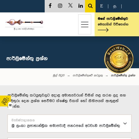
E
|
த
|
මගේ පාර්ලිමේන්තුව
මෙතැනින් පිවිසෙන්න
පාර්ලි‌මේන්තු‌ ප්‍රශ්න
මුල් පිටුව
පාර්ලිමේන්තුවේ කටයුතු
පාර්ලි‌මේන්තු‌ ප්‍රශ්න
පාර්ලිමේන්තු කටයුතුවලට අදාළ අමාත්‍යවරුන් විසින් පළ කරන ලද සහ
පිළිතුරු දෙන ප්‍රශ්න සෙවීමට ක්ෂේත්‍ර එකක් හෝ කිහිපයක් ඇතුළත්
02
කරන්න.
ව්‍යවස්ථාදායකය