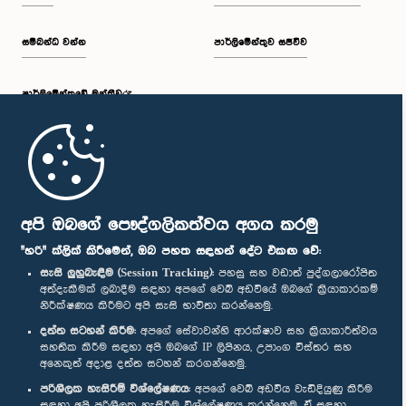
සම්බන්ධ වන්න
පාර්ලිමේන්තුව සජීවීව
පාර්ලි‌මේන්තුවේ මන්ත්‍රීවරු
මුල් පිටුව
පාර්ලිමේන්තු ජංගම යෙදුම
අපි ඔබගේ පෞද්ගලිකත්වය අගය කරමු
"හරි" ක්ලික් කිරීමෙන්, ඔබ පහත සඳහන් දේට එකඟ වේ:
සැසි ලුහුබැඳීම (Session Tracking):
පහසු සහ වඩාත් පුද්ගලාරෝපිත
අත්දැකීමක් ලබාදීම සඳහා අපගේ වෙබ් අඩවියේ ඔබගේ ක්‍රියාකාරකම්
නිරීක්ෂණය කිරීමට අපි සැසි භාවිතා කරන්නෙමු.
අප හා සම්බන්ධ වී සිටින්න :
දත්ත සටහන් කිරීම:
අපගේ සේවාවන්හි ආරක්ෂාව සහ ක්‍රියාකාරීත්වය
සහතික කිරීම සඳහා අපි ඔබගේ IP ලිපිනය, උපාංග විස්තර සහ
අනෙකුත් අදාළ දත්ත සටහන් කරගන්නෙමු.
සම්මාන
පරිශීලක හැසිරීම් විශ්ලේෂණය:
අපගේ වෙබ් අඩවිය වැඩිදියුණු කිරීම
සඳහා අපි පරිශීලක හැසිරීම විශ්ලේෂණය කරන්නෙමු. ඒ සඳහා