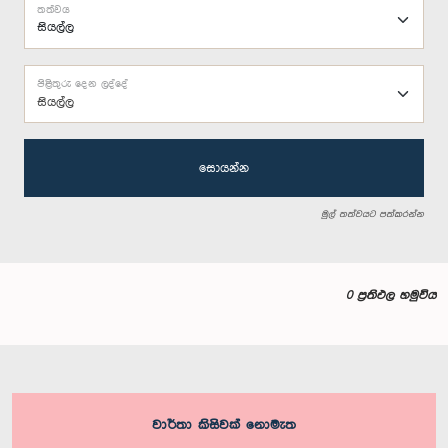
තත්වය
පිළිතුරු දෙන ලද්දේ
සියල්ල
සොයන්න
මුල් තත්වයට පත්කරන්න
0 ප්‍රතිඵල හමුවිය
වාර්තා කිසිවක් නොමැත