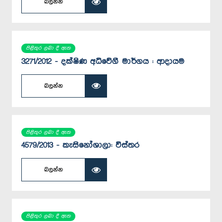
බලන්න
පිළිතුර ලබා දී ඇත
3271/2012 - දක්ෂිණ අධිවේගී මාර්ගය : ආදායම
බලන්න
පිළිතුර ලබා දී ඇත
4579/2013 - කැසිනෝශාලා: විස්තර
බලන්න
පිළිතුර ලබා දී ඇත