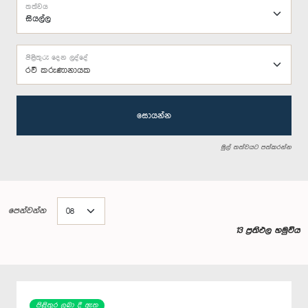
තත්වය
පිළිතුරු දෙන ලද්දේ
රවී කරුණානායක
සොයන්න
මුල් තත්වයට පත්කරන්න
පෙන්වන්න
13 ප්‍රතිඵල හමුවිය
පිළිතුර ලබා දී ඇත