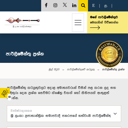
E
|
த
|
මගේ පාර්ලිමේන්තුව
මෙතැනින් පිවිසෙන්න
පාර්ලි‌මේන්තු‌ ප්‍රශ්න
මුල් පිටුව
පාර්ලිමේන්තුවේ කටයුතු
පාර්ලි‌මේන්තු‌ ප්‍රශ්න
පාර්ලිමේන්තු කටයුතුවලට අදාළ අමාත්‍යවරුන් විසින් පළ කරන ලද සහ
පිළිතුරු දෙන ප්‍රශ්න සෙවීමට ක්ෂේත්‍ර එකක් හෝ කිහිපයක් ඇතුළත්
02
කරන්න.
ව්‍යවස්ථාදායකය