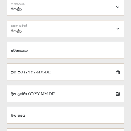
සභාවාරය
අසන ලද්දේ
සියල්ල
අමාත්‍යාංශ
දින සිට (YYYY-MM-DD)
දින දක්වා (YYYY-MM-DD)
මූල පදය