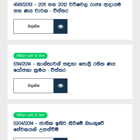
4581/2013 - 2011 සහ 2012 වර්ෂවල රාජ්‍ය ආදායම
සහ ණය වාරික : විස්තර
බලන්න
පිළිතුර ලබා දී ඇත
5114/2014 - කාන්තාවන් සඳහා පොලී රහිත ණය
යෝජනා ක්‍රමය : විස්තර
බලන්න
පිළිතුර ලබා දී ඇත
5204/2014 - ජාතික ඉතිරි කිරීමේ බැංකුවේ
සේවකයන්: උසස්වීම්