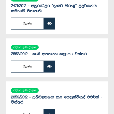
2471/2012 - අනුරාධපුර "දැයට කිරුළ" ප්‍රදර්ශනය:
සමගාමී ව්‍යාපෘති
බලන්න
පිළිතුර ලබා දී ඇත
2662/2012 - කෘෂි අපනයන කලාප : විස්තර
බලන්න
පිළිතුර ලබා දී ඇත
2859/2012 - ප්‍රතිව්‍යුහගත කළ සෙලස්ටියල් ටවර්ස් :
විස්තර