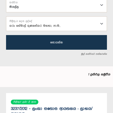
තත්වය
පිළිතුරු දෙන ලද්දේ
ගරු හේමාල් ගුණසේකර මහතා, පා.ම.,
සොයන්න
මුල් තත්වයට පත්කරන්න
1 ප්‍රතිඵල හමුවිය
පිළිතුර ලබා දී ඇත
3237/2012 - ලංකා සතොස ආයතනය : ලාභය/