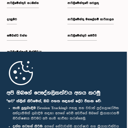
පාර්ලි‌මේන්තුව නරඹන්න
පාර්ලිමේන්තුවේ කටයුතු
දැනුමට
පාර්ලිමේන්තු මහලේකම් කාර්යාලය
සම්බන්ධ වන්න
පාර්ලිමේන්තුව සජීවීව
පාර්ලි‌මේන්තුවේ මන්ත්‍රීවරු
මුල් පිටුව
පාර්ලිමේන්තු ජංගම යෙදුම
අපි ඔබගේ පෞද්ගලිකත්වය අගය කරමු
"හරි" ක්ලික් කිරීමෙන්, ඔබ පහත සඳහන් දේට එකඟ වේ:
සැසි ලුහුබැඳීම (Session Tracking):
පහසු සහ වඩාත් පුද්ගලාරෝපිත
අත්දැකීමක් ලබාදීම සඳහා අපගේ වෙබ් අඩවියේ ඔබගේ ක්‍රියාකාරකම්
නිරීක්ෂණය කිරීමට අපි සැසි භාවිතා කරන්නෙමු.
අප හා සම්බන්ධ වී සිටින්න :
දත්ත සටහන් කිරීම:
අපගේ සේවාවන්හි ආරක්ෂාව සහ ක්‍රියාකාරීත්වය