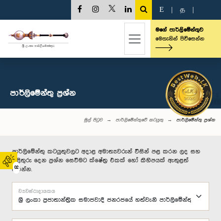
E
|
த
|
මගේ පාර්ලිමේන්තුව
මෙතැනින් පිවිසෙන්න
පාර්ලි‌මේන්තු‌ ප්‍රශ්න
මුල් පිටුව
පාර්ලිමේන්තුවේ කටයුතු
පාර්ලි‌මේන්තු‌ ප්‍රශ්න
පාර්ලිමේන්තු කටයුතුවලට අදාළ අමාත්‍යවරුන් විසින් පළ කරන ලද සහ
පිළිතුරු දෙන ප්‍රශ්න සෙවීමට ක්ෂේත්‍ර එකක් හෝ කිහිපයක් ඇතුළත්
02
කරන්න.
ව්‍යවස්ථාදායකය