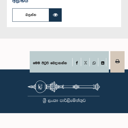
අලාභය
බලන්න
Facebook
මෙම පිටුව බෙදාගන්න
X
WhatsApp
LinkedIn