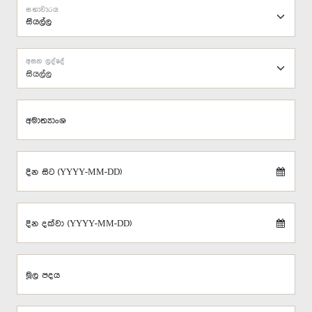
සභාවාරය
අසන ලද්දේ
සියල්ල
අමාත්‍යාංශ
දින සිට (YYYY-MM-DD)
දින දක්වා (YYYY-MM-DD)
මූල පදය