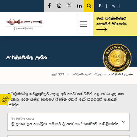
E
|
த
|
මගේ පාර්ලිමේන්තුව
මෙතැනින් පිවිසෙන්න
පාර්ලි‌මේන්තු‌ ප්‍රශ්න
මුල් පිටුව
පාර්ලිමේන්තුවේ කටයුතු
පාර්ලි‌මේන්තු‌ ප්‍රශ්න
පාර්ලිමේන්තු කටයුතුවලට අදාළ අමාත්‍යවරුන් විසින් පළ කරන ලද සහ
පිළිතුරු දෙන ප්‍රශ්න සෙවීමට ක්ෂේත්‍ර එකක් හෝ කිහිපයක් ඇතුළත්
02
කරන්න.
ව්‍යවස්ථාදායකය