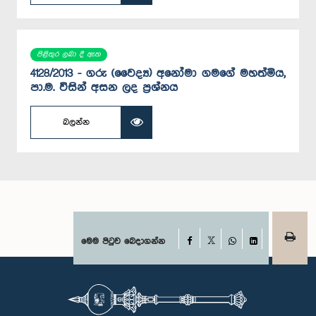
පිළිතුර ලබා දී ඇත
4128/2013 - ගරු (වෛද්‍ය) අනෝමා ගමගේ මහත්මිය,
පා.ම. විසින් අසන ලද ප්‍රශ්නය
බලන්න
Facebook
මෙම පිටුව බෙදාගන්න
X
WhatsApp
LinkedIn