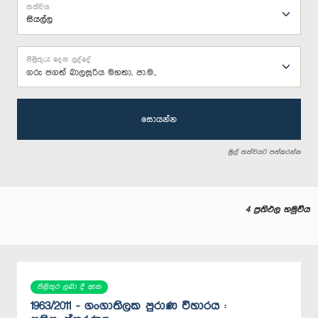
තත්වය
පිළිතුරු දෙන ලද්දේ
ගරු ජගත් බාලසූරිය මහතා, පා.ම.,
සොයන්න
මුල් තත්වයට පත්කරන්න
4 ප්‍රතිඵල හමුවිය
පිළිතුර ලබා දී ඇත
1963/2011 - ගංගාතිලක පුරාණ විහාරය :