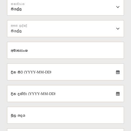
සභාවාරය
අසන ලද්දේ
සියල්ල
අමාත්‍යාංශ
දින සිට (YYYY-MM-DD)
දින දක්වා (YYYY-MM-DD)
මූල පදය