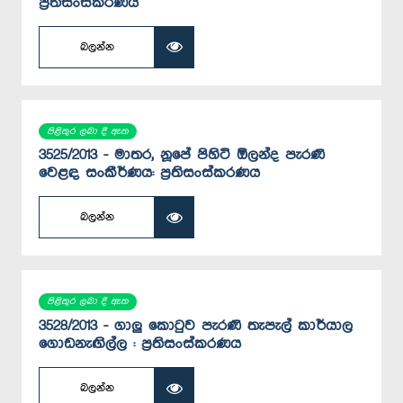
ප්‍රතිසංස්කරණය
බලන්න
පිළිතුර ලබා දී ඇත
3525/2013 - මාතර, නූපේ පිහිටි ඕලන්ද පැරණි
වෙළඳ සංකීර්ණය: ප්‍රතිසංස්කරණය
බලන්න
පිළිතුර ලබා දී ඇත
3528/2013 - ගාලු කොටුව පැරණි තැපැල් කාර්යාල
ගොඩනැඟිල්ල : ප්‍රතිසංස්කරණය
බලන්න