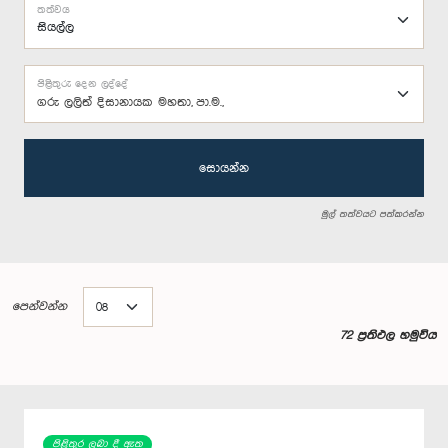
තත්වය
පිළිතුරු දෙන ලද්දේ
ගරු ලලිත් දිසානායක මහතා, පා.ම.,
සොයන්න
මුල් තත්වයට පත්කරන්න
පෙන්වන්න
72 ප්‍රතිඵල හමුවිය
පිළිතුර ලබා දී ඇත