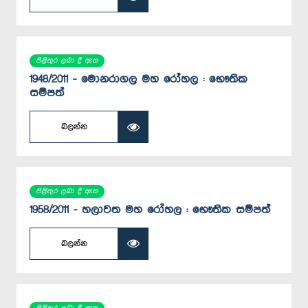
පිළිතුර ලබා දී ඇත
1948/2011 - මොනරාගල මහ රෝහල : භෞතික
සම්පත්
බලන්න
පිළිතුර ලබා දී ඇත
1958/2011 - හලාවත මහ රෝහල : භෞතික සම්පත්
බලන්න
පිළිතුර ලබා දී ඇත