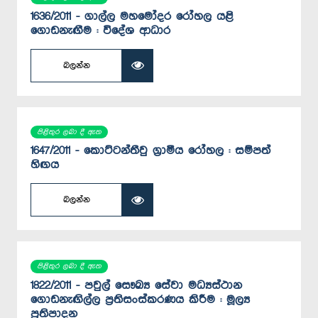
1636/2011 - ගාල්ල මහමෝදර රෝහල යළි
ගොඩනැඟීම : විදේශ ආධාර
බලන්න
පිළිතුර ලබා දී ඇත
1647/2011 - කොට්ටන්තීවු ග්‍රාමීය රෝහල : සම්පත්
හිඟය
බලන්න
පිළිතුර ලබා දී ඇත
1822/2011 - පවුල් සෞඛ්‍ය ‍සේවා මධ්‍යස්ථාන
ගොඩනැඟිල්ල ප්‍රතිසංස්කරණය කිරීම : මූල්‍ය
ප්‍රතිපාදන