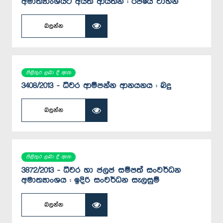
අමාත්‍යාංශයට අයත් ආයතන : රජයේ වාහන
බලන්න
පිළිතුර ලබා දී ඇත
3408/2013 - ධීවර ආම්පන්න ආනයනය : බදු
බලන්න
පිළිතුර ලබා දී ඇත
3872/2013 - ධීවර හා ජලජ සම්පත් සංවර්ධන
අමාත්‍යාංශය : ඉදිරි සංවර්ධන සැලසුම්
බලන්න