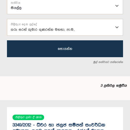
තත්වය
පිළිතුරු දෙන ලද්දේ
ගරු සරත් කුමාර ගුණරත්න මහතා, පා.ම.,
සොයන්න
මුල් තත්වයට පත්කරන්න
3 ප්‍රතිඵල හමුවිය
පිළිතුර ලබා දී ඇත
3349/2012 - ධීවර හා ජලජ සම්පත් සංවර්ධන