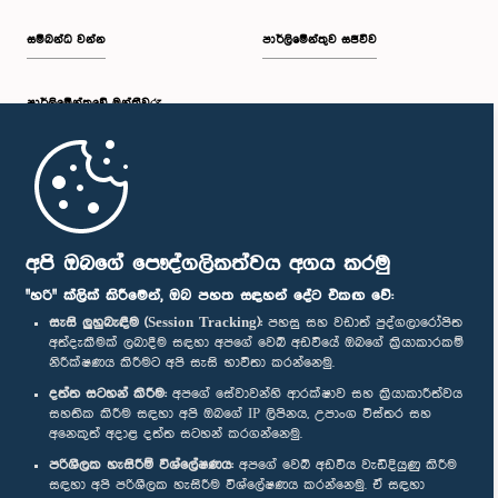
සම්බන්ධ වන්න
පාර්ලිමේන්තුව සජීවීව
පාර්ලි‌මේන්තුවේ මන්ත්‍රීවරු
මුල් පිටුව
පාර්ලිමේන්තු ජංගම යෙදුම
අපි ඔබගේ පෞද්ගලිකත්වය අගය කරමු
"හරි" ක්ලික් කිරීමෙන්, ඔබ පහත සඳහන් දේට එකඟ වේ:
සැසි ලුහුබැඳීම (Session Tracking):
පහසු සහ වඩාත් පුද්ගලාරෝපිත
අත්දැකීමක් ලබාදීම සඳහා අපගේ වෙබ් අඩවියේ ඔබගේ ක්‍රියාකාරකම්
නිරීක්ෂණය කිරීමට අපි සැසි භාවිතා කරන්නෙමු.
අප හා සම්බන්ධ වී සිටින්න :
දත්ත සටහන් කිරීම:
අපගේ සේවාවන්හි ආරක්ෂාව සහ ක්‍රියාකාරීත්වය
සහතික කිරීම සඳහා අපි ඔබගේ IP ලිපිනය, උපාංග විස්තර සහ
අනෙකුත් අදාළ දත්ත සටහන් කරගන්නෙමු.
සම්මාන
පරිශීලක හැසිරීම් විශ්ලේෂණය:
අපගේ වෙබ් අඩවිය වැඩිදියුණු කිරීම
සඳහා අපි පරිශීලක හැසිරීම විශ්ලේෂණය කරන්නෙමු. ඒ සඳහා