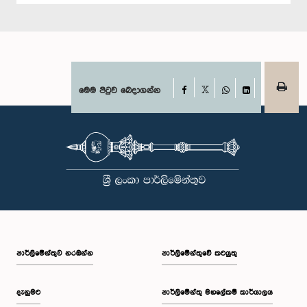
Facebook
මෙම පිටුව බෙදාගන්න
X
WhatsApp
LinkedIn
පාර්ලි‌මේන්තුව නරඹන්න
පාර්ලිමේන්තුවේ කටයුතු
දැනුමට
පාර්ලිමේන්තු මහලේකම් කාර්යාලය