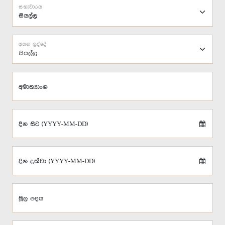
සභාවාරය
අසන ලද්දේ
සියල්ල
අමාත්‍යාංශ
දින සිට (YYYY-MM-DD)
දින දක්වා (YYYY-MM-DD)
මූල පදය