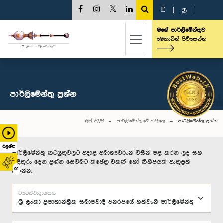
E
|
த
|
මගේ පාර්ලිමේන්තුව
මෙතැනින් පිවිසෙන්න
පාර්ලි‌මේන්තු‌ ප්‍රශ්න
මුල් පිටුව
පාර්ලිමේන්තුවේ කටයුතු
පාර්ලි‌මේන්තු‌ ප්‍රශ්න
බලන්න
පාර්ලිමේන්තු කටයුතුවලට අදාළ අමාත්‍යවරුන් විසින් පළ කරන ලද සහ
පිළිතුරු දෙන ප්‍රශ්න සෙවීමට ක්ෂේත්‍ර එකක් හෝ කිහිපයක් ඇතුළත්
02
කරන්න.
ව්‍යවස්ථාදායකය