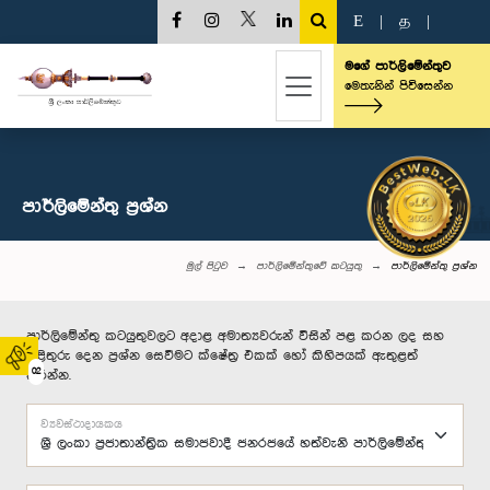
E
|
த
|
මගේ පාර්ලිමේන්තුව
මෙතැනින් පිවිසෙන්න
පාර්ලි‌මේන්තු‌ ප්‍රශ්න
මුල් පිටුව
පාර්ලිමේන්තුවේ කටයුතු
පාර්ලි‌මේන්තු‌ ප්‍රශ්න
පාර්ලිමේන්තු කටයුතුවලට අදාළ අමාත්‍යවරුන් විසින් පළ කරන ලද සහ
පිළිතුරු දෙන ප්‍රශ්න සෙවීමට ක්ෂේත්‍ර එකක් හෝ කිහිපයක් ඇතුළත්
02
කරන්න.
ව්‍යවස්ථාදායකය