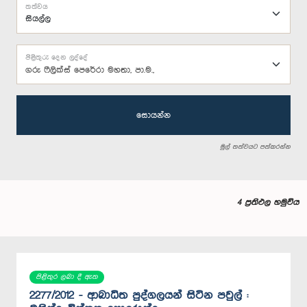
තත්වය
පිළිතුරු දෙන ලද්දේ
ගරු ෆීලික්ස් පෙරේරා මහතා, පා.ම.,
සොයන්න
මුල් තත්වයට පත්කරන්න
4 ප්‍රතිඵල හමුවිය
පිළිතුර ලබා දී ඇත
2277/2012 - ආබාධිත පුද්ගලයන් සිටින පවුල් :