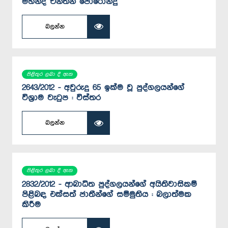
මහින්ද චින්තන පොරොන්දු
බලන්න
පිළිතුර ලබා දී ඇත
2643/2012 - අවුරුදු 65 ඉක්ම වූ පුද්ගලයන්ගේ
විශ්‍රාම වැටුප : විස්තර
බලන්න
පිළිතුර ලබා දී ඇත
2832/2012 - ආබාධිත පුද්ගලයන්ගේ අයිතිවාසිකම්
පිළිබඳ එක්සත් ජාතීන්ගේ සම්මුතිය : බලාත්මක
කිරීම