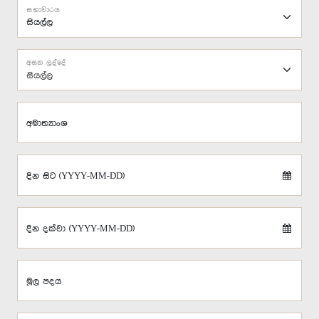
සභාවාරය
අසන ලද්දේ
සියල්ල
අමාත්‍යාංශ
දින සිට (YYYY-MM-DD)
දින දක්වා (YYYY-MM-DD)
මූල පදය