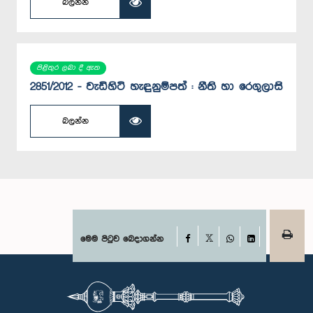
බලන්න
පිළිතුර ලබා දී ඇත
2851/2012 - වැඩිහිටි හැඳුනුම්පත් : නීති හා රෙගුලාසි
බලන්න
Facebook
මෙම පිටුව බෙදාගන්න
X
WhatsApp
LinkedIn