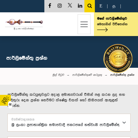
E
|
த
|
මගේ පාර්ලිමේන්තුව
මෙතැනින් පිවිසෙන්න
පාර්ලි‌මේන්තු‌ ප්‍රශ්න
මුල් පිටුව
පාර්ලිමේන්තුවේ කටයුතු
පාර්ලි‌මේන්තු‌ ප්‍රශ්න
පාර්ලිමේන්තු කටයුතුවලට අදාළ අමාත්‍යවරුන් විසින් පළ කරන ලද සහ
පිළිතුරු දෙන ප්‍රශ්න සෙවීමට ක්ෂේත්‍ර එකක් හෝ කිහිපයක් ඇතුළත්
02
කරන්න.
ව්‍යවස්ථාදායකය