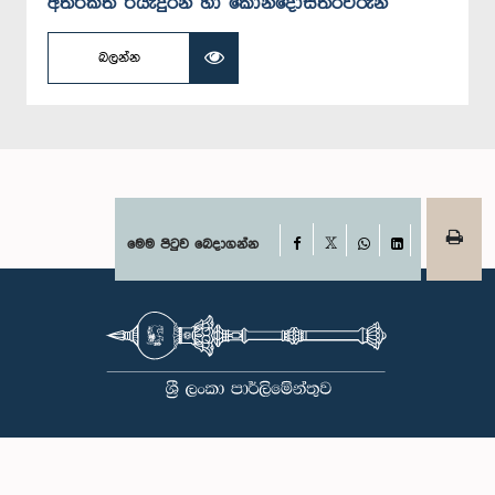
අතිරික්ත රියැදුරන් හා කොන්දොස්තරවරුන්
බලන්න
Facebook
මෙම පිටුව බෙදාගන්න
X
WhatsApp
LinkedIn