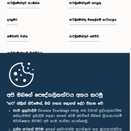
පාර්ලි‌මේන්තුව නරඹන්න
පාර්ලිමේන්තුවේ කටයුතු
දැනුමට
පාර්ලිමේන්තු මහලේකම් කාර්යාලය
සම්බන්ධ වන්න
පාර්ලිමේන්තුව සජීවීව
පාර්ලි‌මේන්තුවේ මන්ත්‍රීවරු
මුල් පිටුව
පාර්ලිමේන්තු ජංගම යෙදුම
අපි ඔබගේ පෞද්ගලිකත්වය අගය කරමු
"හරි" ක්ලික් කිරීමෙන්, ඔබ පහත සඳහන් දේට එකඟ වේ:
සැසි ලුහුබැඳීම (Session Tracking):
පහසු සහ වඩාත් පුද්ගලාරෝපිත
අත්දැකීමක් ලබාදීම සඳහා අපගේ වෙබ් අඩවියේ ඔබගේ ක්‍රියාකාරකම්
නිරීක්ෂණය කිරීමට අපි සැසි භාවිතා කරන්නෙමු.
අප හා සම්බන්ධ වී සිටින්න :
දත්ත සටහන් කිරීම:
අපගේ සේවාවන්හි ආරක්ෂාව සහ ක්‍රියාකාරීත්වය