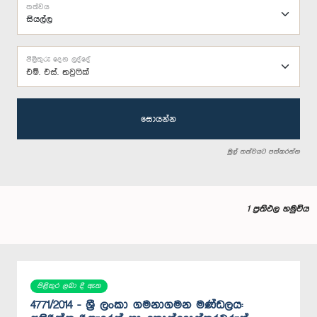
තත්වය
පිළිතුරු දෙන ලද්දේ
එම්. එස්. තවුෆික්
සොයන්න
මුල් තත්වයට පත්කරන්න
1 ප්‍රතිඵල හමුවිය
පිළිතුර ලබා දී ඇත
4771/2014 - ශ්‍රී ලංකා ගමනාගමන මණ්ඩලය: