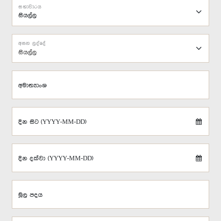
සභාවාරය
අසන ලද්දේ
සියල්ල
අමාත්‍යාංශ
දින සිට (YYYY-MM-DD)
දින දක්වා (YYYY-MM-DD)
මූල පදය