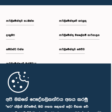
පාර්ලි‌මේන්තුව නරඹන්න
පාර්ලිමේන්තුවේ කටයුතු
දැනුමට
පාර්ලිමේන්තු මහලේකම් කාර්යාලය
සම්බන්ධ වන්න
පාර්ලිමේන්තුව සජීවීව
පාර්ලි‌මේන්තුවේ මන්ත්‍රීවරු
මුල් පිටුව
පාර්ලිමේන්තු ජංගම යෙදුම
අපි ඔබගේ පෞද්ගලිකත්වය අගය කරමු
"හරි" ක්ලික් කිරීමෙන්, ඔබ පහත සඳහන් දේට එකඟ වේ: