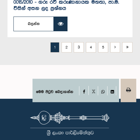
0015/2010 - ගරු රවී කරුණානායක මහතා, පා.ම.
විසින් අසන ලද ප්‍රශ්නය
බලන්න
1
2
3
4
5
Facebook
මෙම පිටුව බෙදාගන්න
X
WhatsApp
LinkedIn