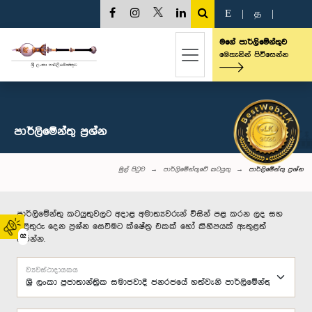
E
|
த
|
මගේ පාර්ලිමේන්තුව
මෙතැනින් පිවිසෙන්න
පාර්ලි‌මේන්තු‌ ප්‍රශ්න
මුල් පිටුව
පාර්ලිමේන්තුවේ කටයුතු
පාර්ලි‌මේන්තු‌ ප්‍රශ්න
පාර්ලිමේන්තු කටයුතුවලට අදාළ අමාත්‍යවරුන් විසින් පළ කරන ලද සහ
පිළිතුරු දෙන ප්‍රශ්න සෙවීමට ක්ෂේත්‍ර එකක් හෝ කිහිපයක් ඇතුළත්
02
කරන්න.
ව්‍යවස්ථාදායකය