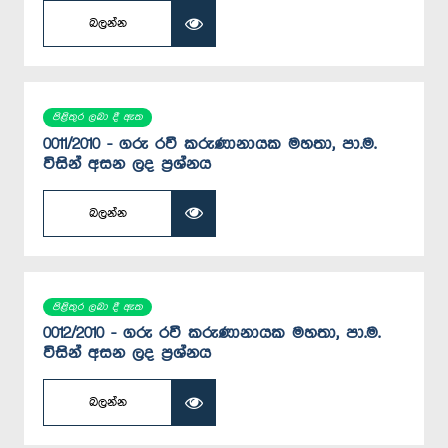
බලන්න
පිළිතුර ලබා දී ඇත
0011/2010 - ගරු රවී කරුණානායක මහතා, පා.ම.
විසින් අසන ලද ප්‍රශ්නය
බලන්න
පිළිතුර ලබා දී ඇත
0012/2010 - ගරු රවී කරුණානායක මහතා, පා.ම.
විසින් අසන ලද ප්‍රශ්නය
බලන්න