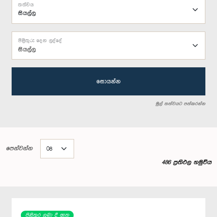
තත්වය
පිළිතුරු දෙන ලද්දේ
සියල්ල
සොයන්න
මුල් තත්වයට පත්කරන්න
පෙන්වන්න
486 ප්‍රතිඵල හමුවිය
පිළිතුර ලබා දී ඇත