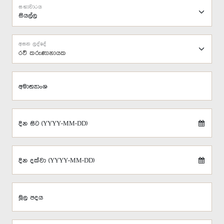
සභාවාරය
අසන ලද්දේ
රවී කරුණානායක
අමාත්‍යාංශ
දින සිට (YYYY-MM-DD)
දින දක්වා (YYYY-MM-DD)
මූල පදය