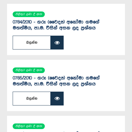
පිළිතුර ලබා දී ඇත
0784/2010 - ගරු (වෛද්‍ය) අනෝමා ගමගේ
මහත්මිය, පා.ම. විසින් අසන ලද ප්‍රශ්නය
බලන්න
පිළිතුර ලබා දී ඇත
0785/2010 - ගරු (වෛද්‍ය) අනෝමා ගමගේ
මහත්මිය, පා.ම. විසින් අසන ලද ප්‍රශ්නය
බලන්න
පිළිතුර ලබා දී ඇත