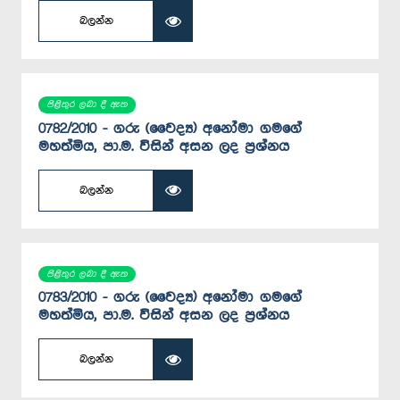
බලන්න
පිළිතුර ලබා දී ඇත
0782/2010 - ගරු (වෛද්‍ය) අනෝමා ගමගේ
මහත්මිය, පා.ම. විසින් අසන ලද ප්‍රශ්නය
බලන්න
පිළිතුර ලබා දී ඇත
0783/2010 - ගරු (වෛද්‍ය) අනෝමා ගමගේ
මහත්මිය, පා.ම. විසින් අසන ලද ප්‍රශ්නය
බලන්න