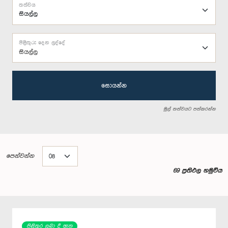
තත්වය
පිළිතුරු දෙන ලද්දේ
සියල්ල
සොයන්න
මුල් තත්වයට පත්කරන්න
පෙන්වන්න
69 ප්‍රතිඵල හමුවිය
පිළිතුර ලබා දී ඇත