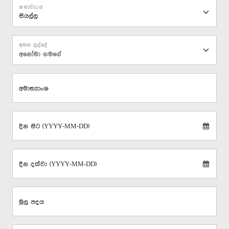
සභාවාරය
අසන ලද්දේ
අනෝමා ගමගේ
අමාත්‍යාංශ
දින සිට (YYYY-MM-DD)
දින දක්වා (YYYY-MM-DD)
මූල පදය