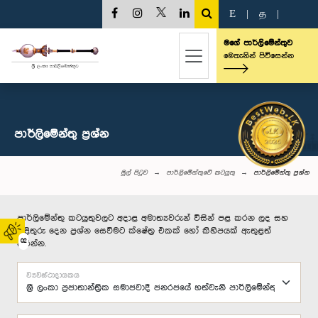
E
|
த
|
මගේ පාර්ලිමේන්තුව
මෙතැනින් පිවිසෙන්න
පාර්ලි‌මේන්තු‌ ප්‍රශ්න
මුල් පිටුව
පාර්ලිමේන්තුවේ කටයුතු
පාර්ලි‌මේන්තු‌ ප්‍රශ්න
පාර්ලිමේන්තු කටයුතුවලට අදාළ අමාත්‍යවරුන් විසින් පළ කරන ලද සහ
පිළිතුරු දෙන ප්‍රශ්න සෙවීමට ක්ෂේත්‍ර එකක් හෝ කිහිපයක් ඇතුළත්
02
කරන්න.
ව්‍යවස්ථාදායකය