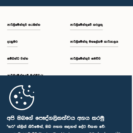
පාර්ලි‌මේන්තුව නරඹන්න
පාර්ලිමේන්තුවේ කටයුතු
දැනුමට
පාර්ලිමේන්තු මහලේකම් කාර්යාලය
සම්බන්ධ වන්න
පාර්ලිමේන්තුව සජීවීව
පාර්ලි‌මේන්තුවේ මන්ත්‍රීවරු
මුල් පිටුව
පාර්ලිමේන්තු ජංගම යෙදුම
අපි ඔබගේ පෞද්ගලිකත්වය අගය කරමු
"හරි" ක්ලික් කිරීමෙන්, ඔබ පහත සඳහන් දේට එකඟ වේ: