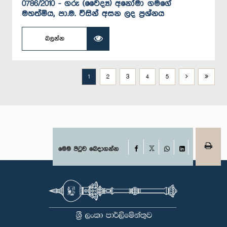
0786/2010 - ගරු (වෛද්‍ය) අනෝමා ගමගේ
මහත්මිය, පා.ම. විසින් අසන ලද ප්‍රශ්නය
බලන්න
1
2
3
4
5
Facebook
මෙම පිටුව බෙදාගන්න
X
WhatsApp
LinkedIn