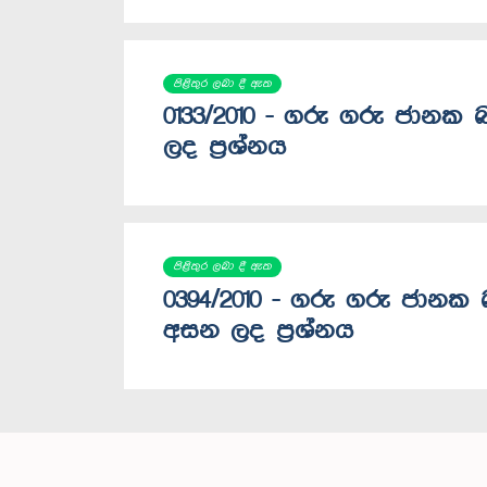
පිළිතුර ලබා දී ඇත
0133/2010 - ගරු ගරු ජානක බ
ලද ප්‍රශ්නය
පිළිතුර ලබා දී ඇත
0394/2010 - ගරු ගරු ජානක බ
අසන ලද ප්‍රශ්නය