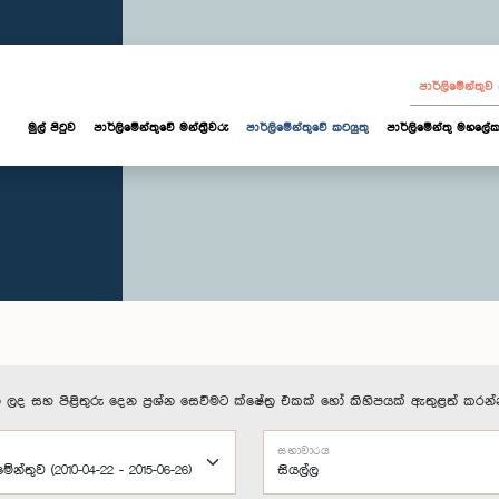
පාර්ලි‌මේන්තු
මුල් පිටුව
පාර්ලි‌මේන්තුවේ මන්ත්‍රීවරු
පාර්ලිමේන්තුවේ කටයුතු
පාර්ලිමේන්තු මහලේක
 ලද සහ පිළිතුරු දෙන ප්‍රශ්න සෙවීමට ක්ෂේත්‍ර එකක් හෝ කිහිපයක් ඇතුළත් කරන්
සභාවාරය