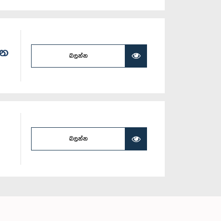
සන
බලන්න
බලන්න