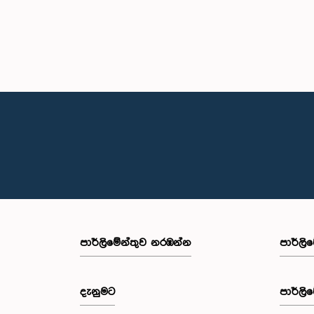
පාර්ලි‌මේන්තුව නරඹන්න
පාර්ලි
දැනුමට
පාර්ලි