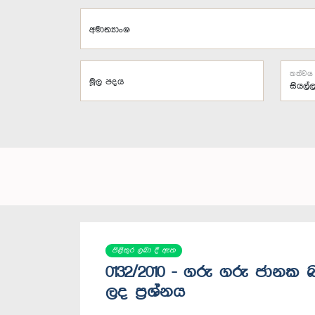
අමාත්‍යාංශ
තත්වය
මූල පදය
පිළිතුර ලබා දී ඇත
0132/2010 - ගරු ගරු ජානක බ
ලද ප්‍රශ්නය