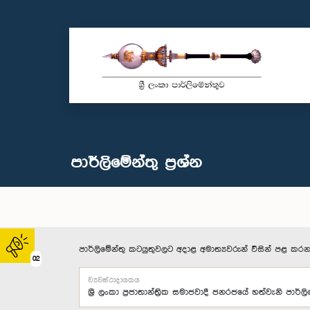
පාර්ලි‌මේන්තු‌ ප්‍රශ්න
පාර්ලිමේන්තු කටයුතුවලට අදාළ අමාත්‍යවරුන් විසින් පළ කරන
02
ව්‍යවස්ථාදායකය