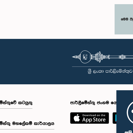
මෙම පි
මේන්තුවේ කටයුතු
පාර්ලිමේන්තු ජංගම යෙදුම
මේන්තු මහලේකම් කාර්යාලය