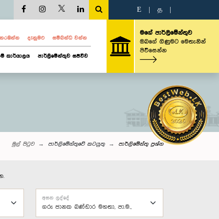
E
|
த
|
මගේ පාර්ලිමේන්තුව
ව නරඹන්න
දැනුමට
සම්බන්ධ වන්න
ඔබගේ ගිණුමට මෙතැනින්
පිවිසෙන්න
ම් කාර්යාලය
පාර්ලිමේන්තුව සජීවීව
මුල් පිටුව
පාර්ලිමේන්තුවේ කටයුතු
පාර්ලි‌මේන්තු‌ ප්‍රශ්න
න.
අසන ලද්දේ
ගරු ජානක බණ්ඩාර මහතා, පා.ම.,