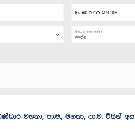
දින සිට (YYYY-MM-DD)
පිළිතුරු දෙන ලද්දේ
සියල්ල
ණ්ඩාර මහතා, පා.ම., මහතා, පා.ම. විසින් අ