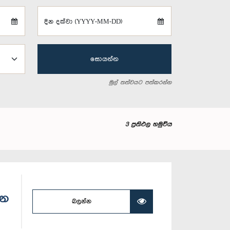
දින දක්වා (YYYY-MM-DD)
සොයන්න
මුල් තත්වයට පත්කරන්න
3 ප්‍රතිඵල හමුවිය
සන
බලන්න