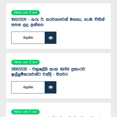
පිළිතුර ලබා දී ඇත
1662/2011 - ගරු ඊ. සරවනපවන් මහතා, පා.ම. විසින්
අසන ලද ප්‍රශ්නය
බලන්න
පිළිතුර ලබා දී ඇත
3166/2012 - චක්‍රලේඛ අංක 49/89 ප්‍රකාරව
ඉල්ලුම්කරුවන්ට වන්දි : පියවර
බලන්න
පිළිතුර ලබා දී ඇත