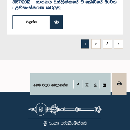
3167/2012 - යාපනය දිස්ත්‍රික්කයේ ඒ-ශ්‍රේණියේ මාර්ග
: ප්‍රතිසංස්කරණ කටයුතු
බලන්න
1
2
3
Facebook
මෙම පිටුව බෙදාගන්න
X
WhatsApp
LinkedIn