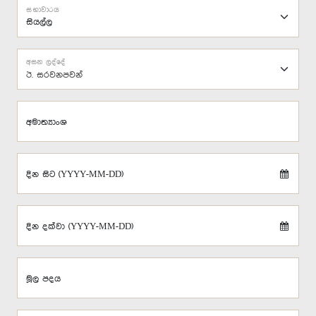
සභාවාරය
අසන ලද්දේ
ඊ. සරවනපවන්
අමාත්‍යාංශ
දින සිට (YYYY-MM-DD)
දින දක්වා (YYYY-MM-DD)
මූල පදය