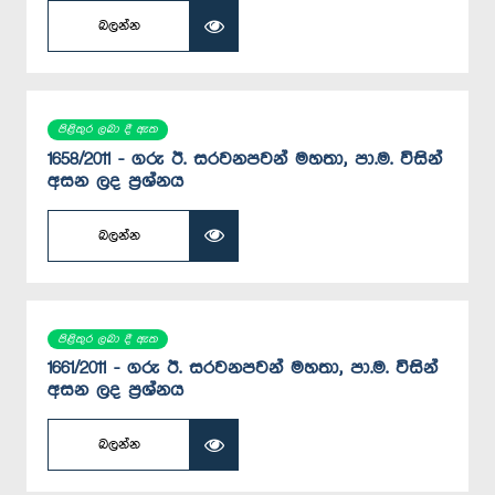
බලන්න
පිළිතුර ලබා දී ඇත
1658/2011 - ගරු ඊ. සරවනපවන් මහතා, පා.ම. විසින්
අසන ලද ප්‍රශ්නය
බලන්න
පිළිතුර ලබා දී ඇත
1661/2011 - ගරු ඊ. සරවනපවන් මහතා, පා.ම. විසින්
අසන ලද ප්‍රශ්නය
බලන්න