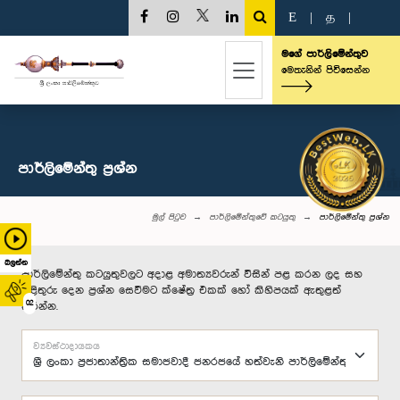
E
|
த
|
මගේ පාර්ලිමේන්තුව
මෙතැනින් පිවිසෙන්න
පාර්ලි‌මේන්තු‌ ප්‍රශ්න
මුල් පිටුව
පාර්ලිමේන්තුවේ කටයුතු
පාර්ලි‌මේන්තු‌ ප්‍රශ්න
බලන්න
පාර්ලිමේන්තු කටයුතුවලට අදාළ අමාත්‍යවරුන් විසින් පළ කරන ලද සහ
පිළිතුරු දෙන ප්‍රශ්න සෙවීමට ක්ෂේත්‍ර එකක් හෝ කිහිපයක් ඇතුළත්
02
කරන්න.
ව්‍යවස්ථාදායකය