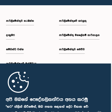
පාර්ලි‌මේන්තුව නරඹන්න
පාර්ලිමේන්තුවේ කටයුතු
දැනුමට
පාර්ලිමේන්තු මහලේකම් කාර්යාලය
සම්බන්ධ වන්න
පාර්ලිමේන්තුව සජීවීව
පාර්ලි‌මේන්තුවේ මන්ත්‍රීවරු
මුල් පිටුව
පාර්ලිමේන්තු ජංගම යෙදුම
අපි ඔබගේ පෞද්ගලිකත්වය අගය කරමු
"හරි" ක්ලික් කිරීමෙන්, ඔබ පහත සඳහන් දේට එකඟ වේ: