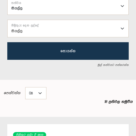
තත්වය
පිළිතුරු දෙන ලද්දේ
සියල්ල
සොයන්න
මුල් තත්වයට පත්කරන්න
පෙන්වන්න
18 ප්‍රතිඵල හමුවිය
පිළිතුර ලබා දී ඇත