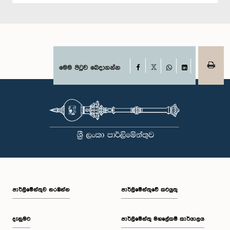
Facebook
මෙම පිටුව බෙදාගන්න
X
WhatsApp
LinkedIn
පාර්ලි‌මේන්තුව නරඹන්න
පාර්ලිමේන්තුවේ කටයුතු
දැනුමට
පාර්ලිමේන්තු මහලේකම් කාර්යාලය