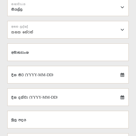
සභාවාරය
අසන ලද්දේ
කනක හේරත්
අමාත්‍යාංශ
දින සිට (YYYY-MM-DD)
දින දක්වා (YYYY-MM-DD)
මූල පදය