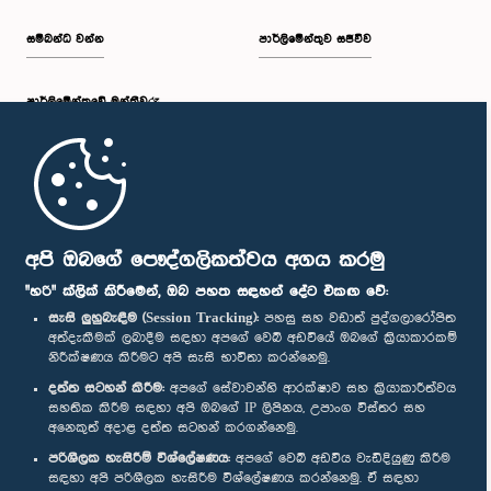
සම්බන්ධ වන්න
පාර්ලිමේන්තුව සජීවීව
පාර්ලි‌මේන්තුවේ මන්ත්‍රීවරු
මුල් පිටුව
පාර්ලිමේන්තු ජංගම යෙදුම
අපි ඔබගේ පෞද්ගලිකත්වය අගය කරමු
"හරි" ක්ලික් කිරීමෙන්, ඔබ පහත සඳහන් දේට එකඟ වේ:
සැසි ලුහුබැඳීම (Session Tracking):
පහසු සහ වඩාත් පුද්ගලාරෝපිත
අත්දැකීමක් ලබාදීම සඳහා අපගේ වෙබ් අඩවියේ ඔබගේ ක්‍රියාකාරකම්
නිරීක්ෂණය කිරීමට අපි සැසි භාවිතා කරන්නෙමු.
අප හා සම්බන්ධ වී සිටින්න :
දත්ත සටහන් කිරීම:
අපගේ සේවාවන්හි ආරක්ෂාව සහ ක්‍රියාකාරීත්වය
සහතික කිරීම සඳහා අපි ඔබගේ IP ලිපිනය, උපාංග විස්තර සහ
අනෙකුත් අදාළ දත්ත සටහන් කරගන්නෙමු.
සම්මාන
පරිශීලක හැසිරීම් විශ්ලේෂණය:
අපගේ වෙබ් අඩවිය වැඩිදියුණු කිරීම
සඳහා අපි පරිශීලක හැසිරීම විශ්ලේෂණය කරන්නෙමු. ඒ සඳහා