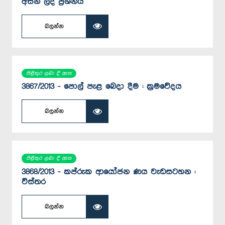
අසන ලද ප්‍රශ්නය
බලන්න
පිළිතුර ලබා දී ඇත
3867/2013 - පොල් පැළ බෙදා දීම : ක්‍රමවේදය
බලන්න
පිළිතුර ලබා දී ඇත
3868/2013 - කප්රුක ආයෝජන ණය වැඩසටහන :
විස්තර
බලන්න