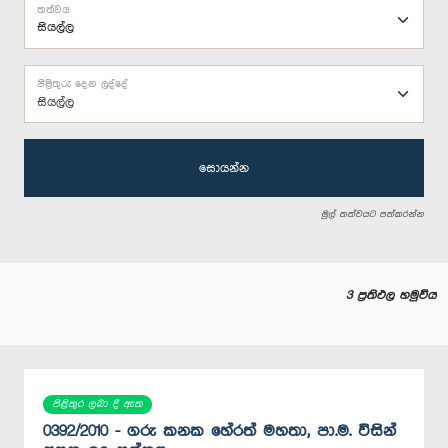
තත්වය
පිළිතුරු දෙන ලද්දේ
සියල්ල
සොයන්න
මුල් තත්වයට පත්කරන්න
3 ප්‍රතිඵල හමුවිය
පිළිතුර ලබා දී ඇත
0392/2010 - ගරු කනක හේරත් මහතා, පා.ම. විසින්