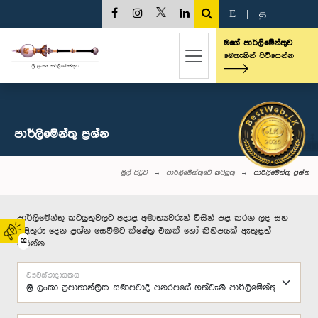
E
|
த
|
මගේ පාර්ලිමේන්තුව
මෙතැනින් පිවිසෙන්න
පාර්ලි‌මේන්තු‌ ප්‍රශ්න
මුල් පිටුව
පාර්ලිමේන්තුවේ කටයුතු
පාර්ලි‌මේන්තු‌ ප්‍රශ්න
පාර්ලිමේන්තු කටයුතුවලට අදාළ අමාත්‍යවරුන් විසින් පළ කරන ලද සහ
පිළිතුරු දෙන ප්‍රශ්න සෙවීමට ක්ෂේත්‍ර එකක් හෝ කිහිපයක් ඇතුළත්
02
කරන්න.
ව්‍යවස්ථාදායකය