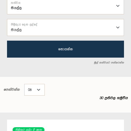
තත්වය
පිළිතුරු දෙන ලද්දේ
සියල්ල
සොයන්න
මුල් තත්වයට පත්කරන්න
පෙන්වන්න
30 ප්‍රතිඵල හමුවිය
පිළිතුර ලබා දී ඇත