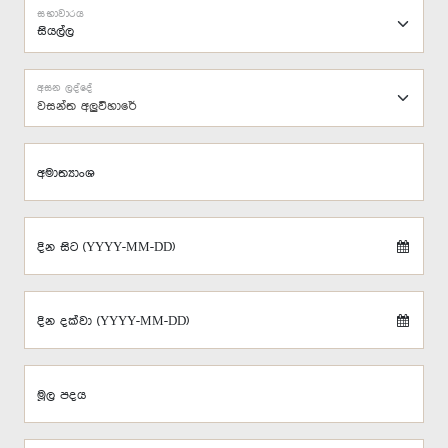
සභාවාරය
අසන ලද්දේ
වසන්ත අලුවිහාරේ
අමාත්‍යාංශ
දින සිට (YYYY-MM-DD)
දින දක්වා (YYYY-MM-DD)
මූල පදය