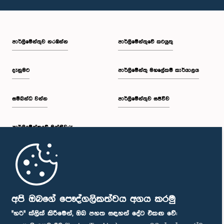
පාර්ලි‌මේන්තුව නරඹන්න
පාර්ලිමේන්තුවේ කටයුතු
දැනුමට
පාර්ලිමේන්තු මහලේකම් කාර්යාලය
සම්බන්ධ වන්න
පාර්ලිමේන්තුව සජීවීව
පාර්ලි‌මේන්තුවේ මන්ත්‍රීවරු
මුල් පිටුව
පාර්ලිමේන්තු ජංගම යෙදුම
අපි ඔබගේ පෞද්ගලිකත්වය අගය කරමු
"හරි" ක්ලික් කිරීමෙන්, ඔබ පහත සඳහන් දේට එකඟ වේ: