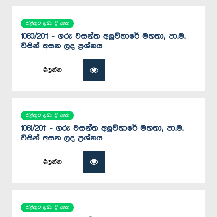
පිළිතුර ලබා දී ඇත
1060/2011 - ගරු වසන්ත අලුවිහාරේ මහතා, පා.ම.
විසින් අසන ලද ප්‍රශ්නය
බලන්න
පිළිතුර ලබා දී ඇත
1061/2011 - ගරු වසන්ත අලුවිහාරේ මහතා, පා.ම.
විසින් අසන ලද ප්‍රශ්නය
බලන්න
පිළිතුර ලබා දී ඇත