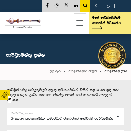
E
|
த
|
මගේ පාර්ලිමේන්තුව
මෙතැනින් පිවිසෙන්න
පාර්ලි‌මේන්තු‌ ප්‍රශ්න
මුල් පිටුව
පාර්ලිමේන්තුවේ කටයුතු
පාර්ලි‌මේන්තු‌ ප්‍රශ්න
පාර්ලිමේන්තු කටයුතුවලට අදාළ අමාත්‍යවරුන් විසින් පළ කරන ලද සහ
පිළිතුරු දෙන ප්‍රශ්න සෙවීමට ක්ෂේත්‍ර එකක් හෝ කිහිපයක් ඇතුළත්
02
කරන්න.
ව්‍යවස්ථාදායකය