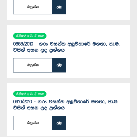
බලන්න
පිළිතුර ලබා දී ඇත
0888/2010 - ගරු වසන්ත අලුවිහාරේ මහතා, පා.ම.
විසින් අසන ලද ප්‍රශ්නය
බලන්න
පිළිතුර ලබා දී ඇත
0910/2010 - ගරු වසන්ත අලුවිහාරේ මහතා, පා.ම.
විසින් අසන ලද ප්‍රශ්නය
බලන්න