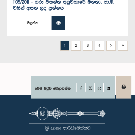
1105/2011 - ගරු වසන්ත අලුවිහාරේ මහතා, පා.ම.
විසින් අසන ලද ප්‍රශ්නය
බලන්න
1
2
3
4
Facebook
මෙම පිටුව බෙදාගන්න
X
WhatsApp
LinkedIn