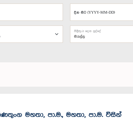
දින සිට (YYYY-MM-DD)
පිළිතුරු දෙන ලද්දේ
සියල්ල
රණතුංග මහතා, පා.ම., මහතා, පා.ම. විසින්