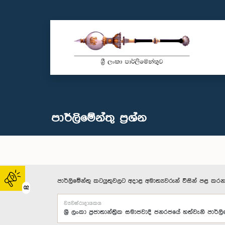
පාර්ලි‌මේන්තු‌ ප්‍රශ්න
පාර්ලිමේන්තු කටයුතුවලට අදාළ අමාත්‍යවරුන් විසින් පළ කරන
02
ව්‍යවස්ථාදායකය