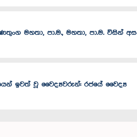
රණතුංග මහතා, පා.ම., මහතා, පා.ම. විසින් අ
ේවයෙන් ඉවත් වූ වෛද්‍යවරුන්: රජයේ වෛද්‍ය