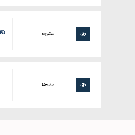
සන
බලන්න
බලන්න