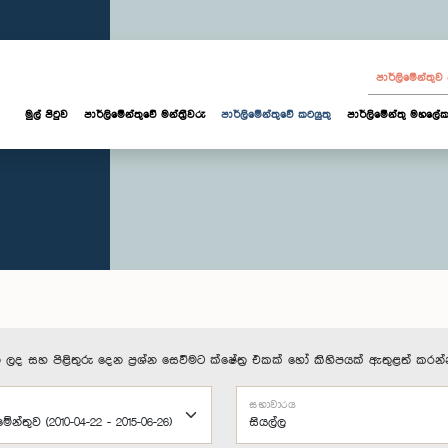
පාර්ලි‌මේන්තු
මුල් පිටුව
පාර්ලි‌මේන්තුවේ මන්ත්‍රීවරු
පාර්ලිමේන්තුවේ කටයුතු
පාර්ලිමේන්තු මහලේක
 ලද සහ පිළිතුරු දෙන ප්‍රශ්න සෙවීමට ක්ෂේත්‍ර එකක් හෝ කිහිපයක් ඇතුළත් කරන්
සභාවාරය