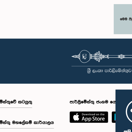
මෙම පි
මේන්තුවේ කටයුතු
පාර්ලිමේන්තු ජංගම යෙදුම
මේන්තු මහලේකම් කාර්යාලය