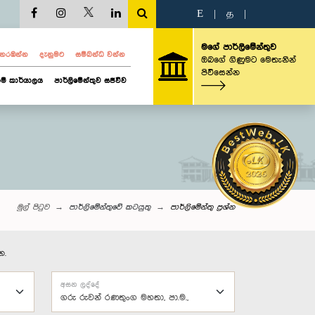
E
|
த
|
මගේ පාර්ලිමේන්තුව
ව නරඹන්න
දැනුමට
සම්බන්ධ වන්න
ඔබගේ ගිණුමට මෙතැනින්
පිවිසෙන්න
ම් කාර්යාලය
පාර්ලිමේන්තුව සජීවීව
මුල් පිටුව
පාර්ලිමේන්තුවේ කටයුතු
පාර්ලි‌මේන්තු‌ ප්‍රශ්න
න.
අසන ලද්දේ
ගරු රුවන් රණතුංග මහතා, පා.ම.,