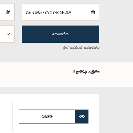
දින දක්වා (YYYY-MM-DD)
සොයන්න
මුල් තත්වයට පත්කරන්න
3 ප්‍රතිඵල හමුවිය
බලන්න