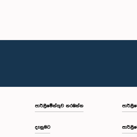
පාර්ලි‌මේන්තුව නරඹන්න
පාර්ලි
දැනුමට
පාර්ලි