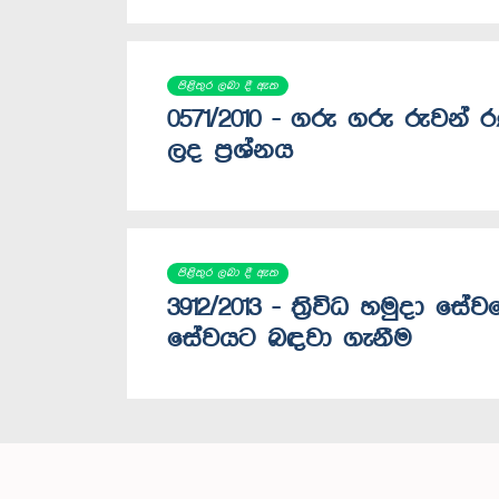
පිළිතුර ලබා දී ඇත
0571/2010 - ගරු ගරු රුවන් 
ලද ප්‍රශ්නය
පිළිතුර ලබා දී ඇත
3912/2013 - ත්‍රිවිධ හමුදා ස
සේවයට බඳවා ගැනීම