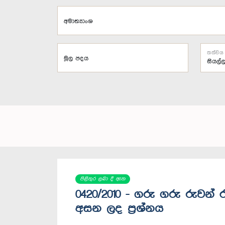
අමාත්‍යාංශ
තත්වය
මූල පදය
පිළිතුර ලබා දී ඇත
0420/2010 - ගරු ගරු රුවන් 
අසන ලද ප්‍රශ්නය