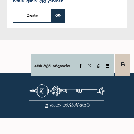
විසින් අසන ලද ප්‍රශ්නය
බලන්න
Facebook
මෙම පිටුව බෙදාගන්න
X
WhatsApp
LinkedIn