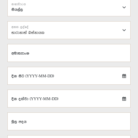
සභාවාරය
අසන ලද්දේ
තාරානාත් බස්නායක
අමාත්‍යාංශ
දින සිට (YYYY-MM-DD)
දින දක්වා (YYYY-MM-DD)
මූල පදය