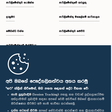
පාර්ලි‌මේන්තුව නරඹන්න
පාර්ලිමේන්තුවේ කටයුතු
දැනුමට
පාර්ලිමේන්තු මහලේකම් කාර්යාලය
සම්බන්ධ වන්න
පාර්ලිමේන්තුව සජීවීව
පාර්ලි‌මේන්තුවේ මන්ත්‍රීවරු
මුල් පිටුව
පාර්ලිමේන්තු ජංගම යෙදුම
අපි ඔබගේ පෞද්ගලිකත්වය අගය කරමු
"හරි" ක්ලික් කිරීමෙන්, ඔබ පහත සඳහන් දේට එකඟ වේ:
සැසි ලුහුබැඳීම (Session Tracking):
පහසු සහ වඩාත් පුද්ගලාරෝපිත
අත්දැකීමක් ලබාදීම සඳහා අපගේ වෙබ් අඩවියේ ඔබගේ ක්‍රියාකාරකම්
නිරීක්ෂණය කිරීමට අපි සැසි භාවිතා කරන්නෙමු.
අප හා සම්බන්ධ වී සිටින්න :
දත්ත සටහන් කිරීම:
අපගේ සේවාවන්හි ආරක්ෂාව සහ ක්‍රියාකාරීත්වය