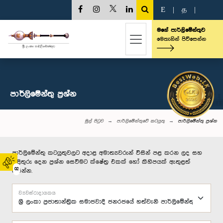
E
|
த
|
මගේ පාර්ලිමේන්තුව
මෙතැනින් පිවිසෙන්න
පාර්ලි‌මේන්තු‌ ප්‍රශ්න
මුල් පිටුව
පාර්ලිමේන්තුවේ කටයුතු
පාර්ලි‌මේන්තු‌ ප්‍රශ්න
පාර්ලිමේන්තු කටයුතුවලට අදාළ අමාත්‍යවරුන් විසින් පළ කරන ලද සහ
පිළිතුරු දෙන ප්‍රශ්න සෙවීමට ක්ෂේත්‍ර එකක් හෝ කිහිපයක් ඇතුළත්
02
කරන්න.
ව්‍යවස්ථාදායකය