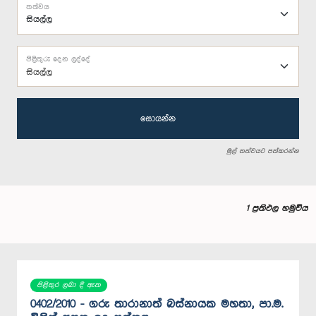
තත්වය
පිළිතුරු දෙන ලද්දේ
සියල්ල
සොයන්න
මුල් තත්වයට පත්කරන්න
1 ප්‍රතිඵල හමුවිය
පිළිතුර ලබා දී ඇත
0402/2010 - ගරු තාරානාත් බස්නායක මහතා, පා.ම.