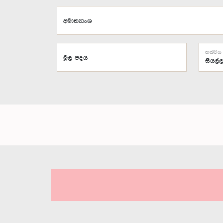
අමාත්‍යාංශ
තත්වය
මූල පදය