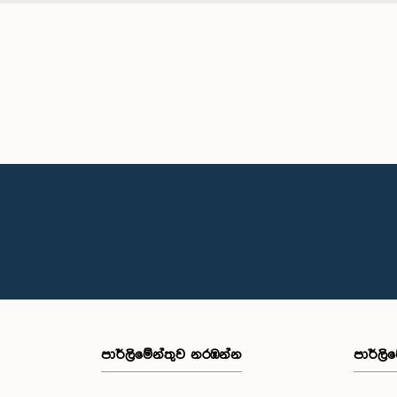
පාර්ලි‌මේන්තුව නරඹන්න
පාර්ලි