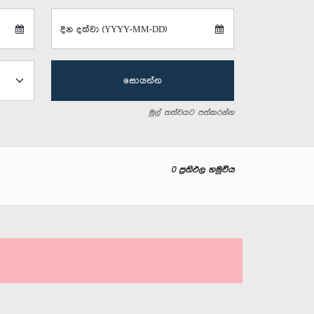
දින දක්වා (YYYY-MM-DD)
සොයන්න
මුල් තත්වයට පත්කරන්න
0 ප්‍රතිඵල හමුවිය