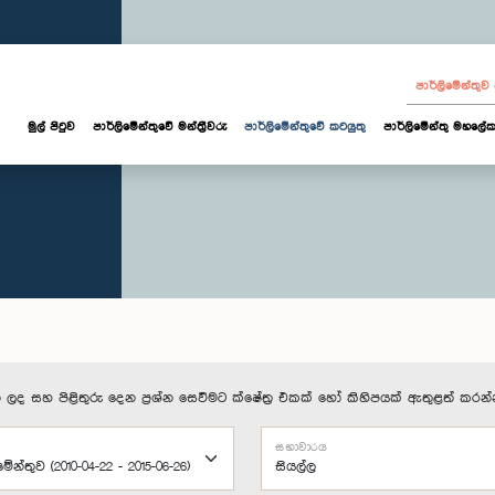
පාර්ලි‌මේන්තු
මුල් පිටුව
පාර්ලි‌මේන්තුවේ මන්ත්‍රීවරු
පාර්ලිමේන්තුවේ කටයුතු
පාර්ලිමේන්තු මහලේක
 ලද සහ පිළිතුරු දෙන ප්‍රශ්න සෙවීමට ක්ෂේත්‍ර එකක් හෝ කිහිපයක් ඇතුළත් කරන්
සභාවාරය