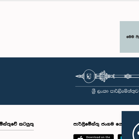
මෙම පි
මේන්තුවේ කටයුතු
පාර්ලිමේන්තු ජංගම යෙදුම