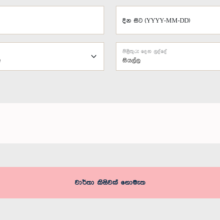
දින සිට (YYYY-MM-DD)
පිළිතුරු දෙන ලද්දේ
සියල්ල
වාර්තා කිසිවක් නොමැත