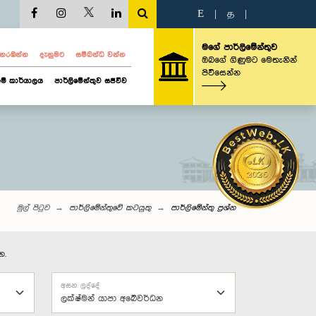
E
|
த
|
මගේ පාර්ලිමේන්තුව
ව නරඹන්න
දැනුමට
සම්බන්ධ වන්න
ඔබගේ ගිණුමට මෙතැනින්
පිවිසෙන්න
ම් කාර්යාලය
පාර්ලිමේන්තුව සජීවීව
මුල් පිටුව
පාර්ලිමේන්තුවේ කටයුතු
පාර්ලි‌මේන්තු‌ ප්‍රශ්න
න.
අසන ලද්දේ
ලක්ෂ්මන් යාපා අබේවර්ධන