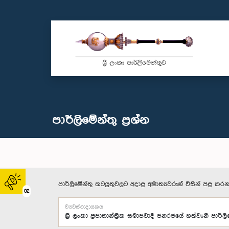
පාර්ලි‌මේන්තු‌ ප්‍රශ්න
පාර්ලිමේන්තු කටයුතුවලට අදාළ අමාත්‍යවරුන් විසින් පළ කරන
02
ව්‍යවස්ථාදායකය