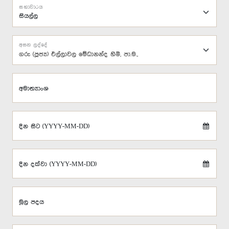
සභාවාරය
අසන ලද්දේ
ගරු (පූජ්‍ය) එල්ලාවල මේධානන්ද හිමි, පා.ම.,
අමාත්‍යාංශ
දින සිට (YYYY-MM-DD)
දින දක්වා (YYYY-MM-DD)
මූල පදය