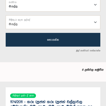
තත්වය
පිළිතුරු දෙන ලද්දේ
සියල්ල
සොයන්න
මුල් තත්වයට පත්කරන්න
6 ප්‍රතිඵල හමුවිය
පිළිතුර ලබා දී ඇත
1174/2011 - ගරු (පූජ්‍ය) ගරු (පූජ්‍ය) එල්ලාවල