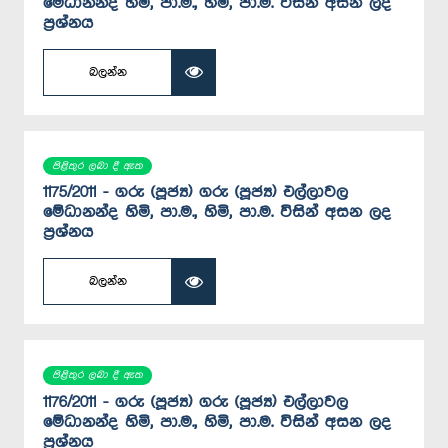
මේධානන්ද හිමි, පා.ම., හිමි, පා.ම. විසින් අසන ලද
ප්‍රශ්නය
බලන්න
පිළිතුර ලබා දී ඇත
1175/2011 - ගරු (පූජ්‍ය) ගරු (පූජ්‍ය) එල්ලාවල
මේධානන්ද හිමි, පා.ම., හිමි, පා.ම. විසින් අසන ලද
ප්‍රශ්නය
බලන්න
පිළිතුර ලබා දී ඇත
1176/2011 - ගරු (පූජ්‍ය) ගරු (පූජ්‍ය) එල්ලාවල
මේධානන්ද හිමි, පා.ම., හිමි, පා.ම. විසින් අසන ලද
ප්‍රශ්නය