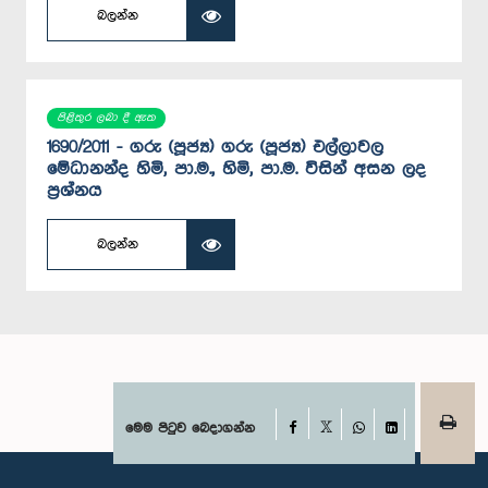
බලන්න
පිළිතුර ලබා දී ඇත
1690/2011 - ගරු (පූජ්‍ය) ගරු (පූජ්‍ය) එල්ලාවල
මේධානන්ද හිමි, පා.ම., හිමි, පා.ම. විසින් අසන ලද
ප්‍රශ්නය
බලන්න
Facebook
මෙම පිටුව බෙදාගන්න
X
WhatsApp
LinkedIn