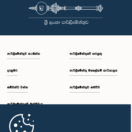
පාර්ලි‌මේන්තුව නරඹන්න
පාර්ලිමේන්තුවේ කටයුතු
දැනුමට
පාර්ලිමේන්තු මහලේකම් කාර්යාලය
සම්බන්ධ වන්න
පාර්ලිමේන්තුව සජීවීව
පාර්ලි‌මේන්තුවේ මන්ත්‍රීවරු
මුල් පිටුව