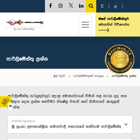
E
|
த
|
මගේ පාර්ලිමේන්තුව
මෙතැනින් පිවිසෙන්න
පාර්ලි‌මේන්තු‌ ප්‍රශ්න
මුල් පිටුව
පාර්ලිමේන්තුවේ කටයුතු
පාර්ලි‌මේන්තු‌ ප්‍රශ්න
පාර්ලිමේන්තු කටයුතුවලට අදාළ අමාත්‍යවරුන් විසින් පළ කරන ලද සහ
පිළිතුරු දෙන ප්‍රශ්න සෙවීමට ක්ෂේත්‍ර එකක් හෝ කිහිපයක් ඇතුළත්
02
කරන්න.
ව්‍යවස්ථාදායකය