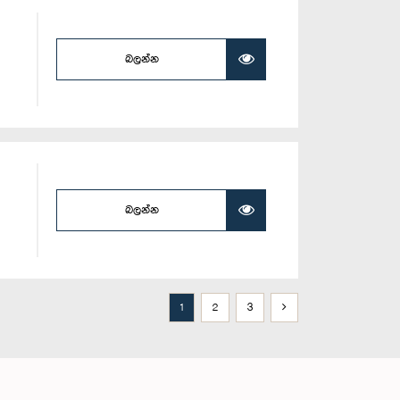
බලන්න
බලන්න
1
2
3