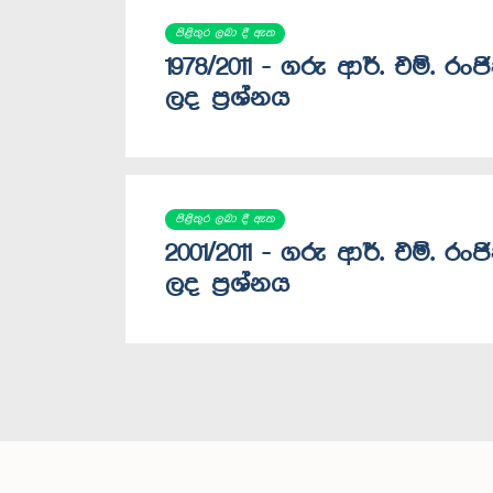
පිළිතුර ලබා දී ඇත
1978/2011 - ගරු ආර්. එම්. ර
ලද ප්‍රශ්නය
පිළිතුර ලබා දී ඇත
2001/2011 - ගරු ආර්. එම්. ර
ලද ප්‍රශ්නය