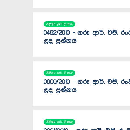
පිළිතුර ලබා දී ඇත
0492/2010 - ගරු ආර්. එම්. ර
ලද ප්‍රශ්නය
පිළිතුර ලබා දී ඇත
0900/2010 - ගරු ආර්. එම්. ර
ලද ප්‍රශ්නය
පිළිතුර ලබා දී ඇත