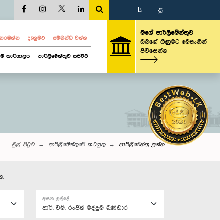
E
|
த
|
මගේ පාර්ලිමේන්තුව
ව නරඹන්න
දැනුමට
සම්බන්ධ වන්න
ඔබගේ ගිණුමට මෙතැනින්
පිවිසෙන්න
ම් කාර්යාලය
පාර්ලිමේන්තුව සජීවීව
මුල් පිටුව
පාර්ලිමේන්තුවේ කටයුතු
පාර්ලි‌මේන්තු‌ ප්‍රශ්න
න.
අසන ලද්දේ
ආර්. එම්. රංජිත් මද්දුම බණ්ඩාර