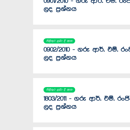
0901/2010 - ගරු ආර්. එම්. ර
ලද ප්‍රශ්නය
පිළිතුර ලබා දී ඇත
0902/2010 - ගරු ආර්. එම්. ර
ලද ප්‍රශ්නය
පිළිතුර ලබා දී ඇත
1803/2011 - ගරු ආර්. එම්. ර
ලද ප්‍රශ්නය