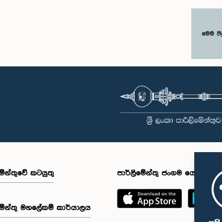
මෙම පි
මේන්තුවේ කටයුතු
පාර්ලිමේන්තු ජංගම යෙදුම
මේන්තු මහලේකම් කාර්යාලය