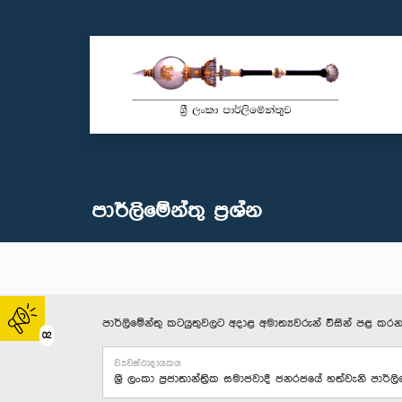
පාර්ලි‌මේන්තු‌ ප්‍රශ්න
පාර්ලිමේන්තු කටයුතුවලට අදාළ අමාත්‍යවරුන් විසින් පළ කරන
02
ව්‍යවස්ථාදායකය