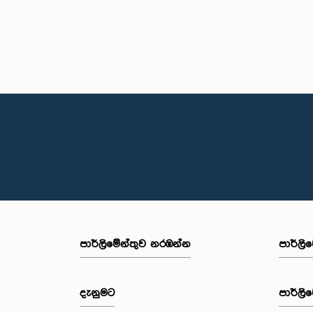
පාර්ලි‌මේන්තුව නරඹන්න
පාර්ලි
දැනුමට
පාර්ලි