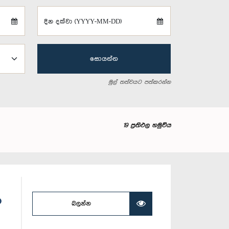
දින දක්වා (YYYY-MM-DD)
සොයන්න
මුල් තත්වයට පත්කරන්න
19 ප්‍රතිඵල හමුවිය
න
බලන්න