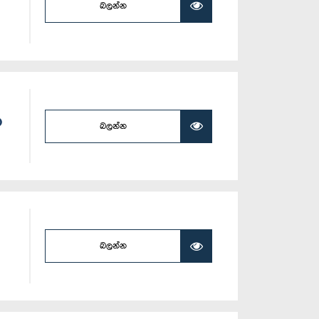
බලන්න
න
බලන්න
බලන්න