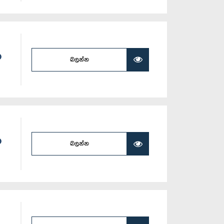
න
බලන්න
න
බලන්න