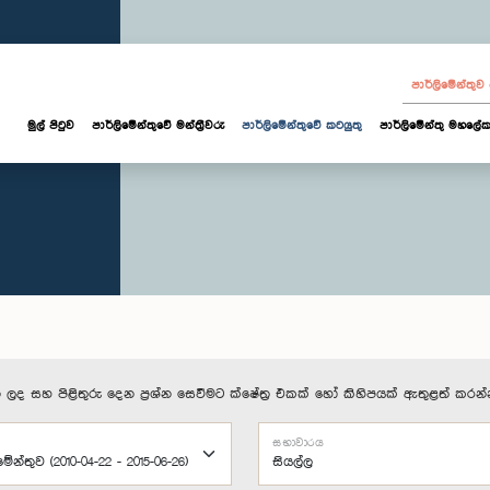
පාර්ලි‌මේන්තු
මුල් පිටුව
පාර්ලි‌මේන්තුවේ මන්ත්‍රීවරු
පාර්ලිමේන්තුවේ කටයුතු
පාර්ලිමේන්තු මහලේක
 ලද සහ පිළිතුරු දෙන ප්‍රශ්න සෙවීමට ක්ෂේත්‍ර එකක් හෝ කිහිපයක් ඇතුළත් කරන්
සභාවාරය