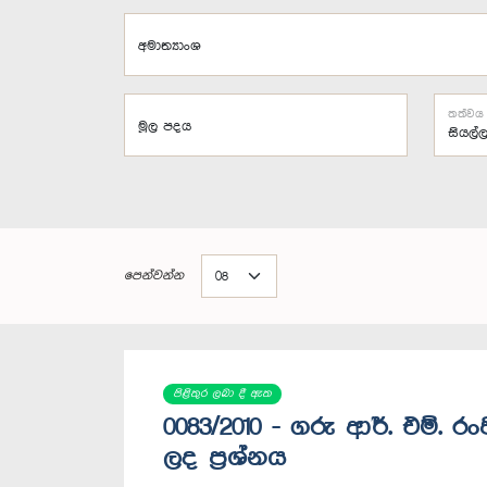
අමාත්‍යාංශ
තත්වය
මූල පදය
පෙන්වන්න
පිළිතුර ලබා දී ඇත
0083/2010 - ගරු ආර්. එම්. ර
ලද ප්‍රශ්නය