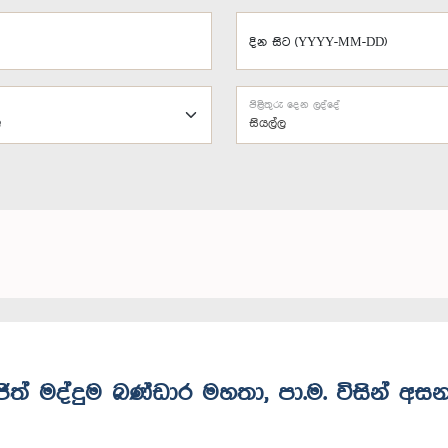
දින සිට (YYYY-MM-DD)
පිළිතුරු දෙන ලද්දේ
සියල්ල
ංජිත් මද්දුම බණ්ඩාර මහතා, පා.ම. විසින් අස