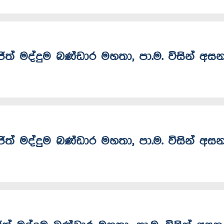
ංජිත් මද්දුම බණ්ඩාර මහතා, පා.ම. විසින් අස
ංජිත් මද්දුම බණ්ඩාර මහතා, පා.ම. විසින් අස