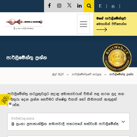
E
|
த
|
මගේ පාර්ලිමේන්තුව
මෙතැනින් පිවිසෙන්න
පාර්ලි‌මේන්තු‌ ප්‍රශ්න
මුල් පිටුව
පාර්ලිමේන්තුවේ කටයුතු
පාර්ලි‌මේන්තු‌ ප්‍රශ්න
පාර්ලිමේන්තු කටයුතුවලට අදාළ අමාත්‍යවරුන් විසින් පළ කරන ලද සහ
පිළිතුරු දෙන ප්‍රශ්න සෙවීමට ක්ෂේත්‍ර එකක් හෝ කිහිපයක් ඇතුළත්
02
කරන්න.
ව්‍යවස්ථාදායකය