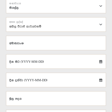
සභාවාරය
අසන ලද්දේ
අකිල විරාජ් කාරියවසම්
අමාත්‍යාංශ
දින සිට (YYYY-MM-DD)
දින දක්වා (YYYY-MM-DD)
මූල පදය