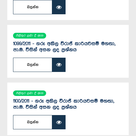
බලන්න
පිළිතුර ලබා දී ඇත
1099/2011 - ගරු අකිල විරාජ් කාරියවසම් මහතා,
පා.ම. විසින් අසන ලද ප්‍රශ්නය
බලන්න
පිළිතුර ලබා දී ඇත
1100/2011 - ගරු අකිල විරාජ් කාරියවසම් මහතා,
පා.ම. විසින් අසන ලද ප්‍රශ්නය
බලන්න