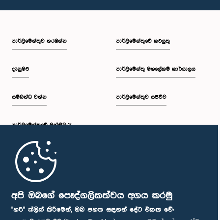
පාර්ලි‌මේන්තුව නරඹන්න
පාර්ලිමේන්තුවේ කටයුතු
දැනුමට
පාර්ලිමේන්තු මහලේකම් කාර්යාලය
සම්බන්ධ වන්න
පාර්ලිමේන්තුව සජීවීව
පාර්ලි‌මේන්තුවේ මන්ත්‍රීවරු
මුල් පිටුව
පාර්ලිමේන්තු ජංගම යෙදුම
අපි ඔබගේ පෞද්ගලිකත්වය අගය කරමු
"හරි" ක්ලික් කිරීමෙන්, ඔබ පහත සඳහන් දේට එකඟ වේ: