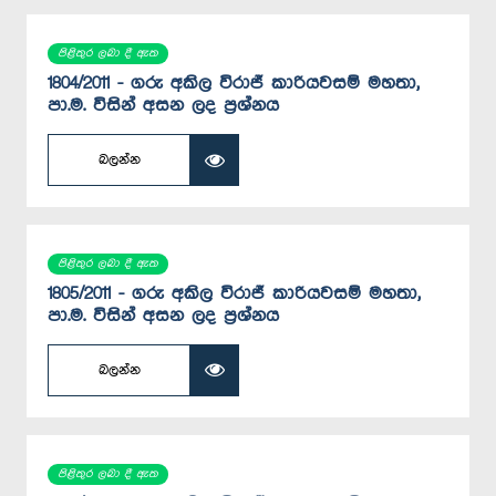
පිළිතුර ලබා දී ඇත
1804/2011 - ගරු අකිල විරාජ් කාරියවසම් මහතා,
පා.ම. විසින් අසන ලද ප්‍රශ්නය
බලන්න
පිළිතුර ලබා දී ඇත
1805/2011 - ගරු අකිල විරාජ් කාරියවසම් මහතා,
පා.ම. විසින් අසන ලද ප්‍රශ්නය
බලන්න
පිළිතුර ලබා දී ඇත