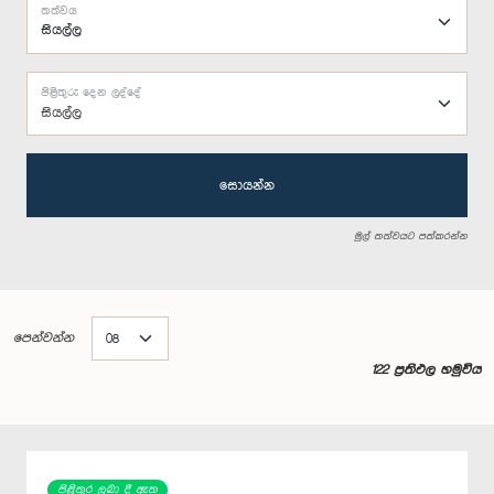
තත්වය
පිළිතුරු දෙන ලද්දේ
සියල්ල
සොයන්න
මුල් තත්වයට පත්කරන්න
පෙන්වන්න
122 ප්‍රතිඵල හමුවිය
පිළිතුර ලබා දී ඇත