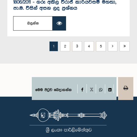
1806/2011 - ගරු අකිල විරාජ් කාරියවසම් මහතා,
පා.ම. විසින් අසන ලද ප්‍රශ්නය
බලන්න
1
2
3
4
5
Facebook
මෙම පිටුව බෙදාගන්න
X
WhatsApp
LinkedIn