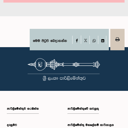
Facebook
මෙම පිටුව බෙදාගන්න
X
WhatsApp
LinkedIn
පාර්ලි‌මේන්තුව නරඹන්න
පාර්ලිමේන්තුවේ කටයුතු
දැනුමට
පාර්ලිමේන්තු මහලේකම් කාර්යාලය