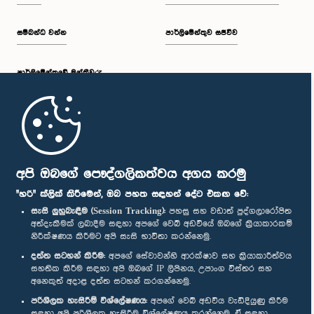
සම්බන්ධ වන්න
පාර්ලිමේන්තුව සජීවීව
පාර්ලි‌මේන්තුවේ මන්ත්‍රීවරු
මුල් පිටුව
පාර්ලිමේන්තු ජංගම යෙදුම
අපි ඔබගේ පෞද්ගලිකත්වය අගය කරමු
"හරි" ක්ලික් කිරීමෙන්, ඔබ පහත සඳහන් දේට එකඟ වේ:
සැසි ලුහුබැඳීම (Session Tracking):
පහසු සහ වඩාත් පුද්ගලාරෝපිත
අත්දැකීමක් ලබාදීම සඳහා අපගේ වෙබ් අඩවියේ ඔබගේ ක්‍රියාකාරකම්
නිරීක්ෂණය කිරීමට අපි සැසි භාවිතා කරන්නෙමු.
අප හා සම්බන්ධ වී සිටින්න :
දත්ත සටහන් කිරීම:
අපගේ සේවාවන්හි ආරක්ෂාව සහ ක්‍රියාකාරීත්වය
සහතික කිරීම සඳහා අපි ඔබගේ IP ලිපිනය, උපාංග විස්තර සහ
අනෙකුත් අදාළ දත්ත සටහන් කරගන්නෙමු.
සම්මාන
පරිශීලක හැසිරීම් විශ්ලේෂණය:
අපගේ වෙබ් අඩවිය වැඩිදියුණු කිරීම
සඳහා අපි පරිශීලක හැසිරීම විශ්ලේෂණය කරන්නෙමු. ඒ සඳහා