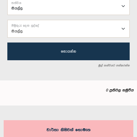
තත්වය
පිළිතුරු දෙන ලද්දේ
සියල්ල
සොයන්න
මුල් තත්වයට පත්කරන්න
0 ප්‍රතිඵල හමුවිය
වාර්තා කිසිවක් නොමැත