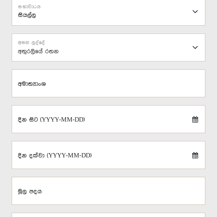
සභාවාරය
අසන ලද්දේ
අතුරලියේ රතන
අමාත්‍යාංශ
දින සිට (YYYY-MM-DD)
දින දක්වා (YYYY-MM-DD)
මූල පදය