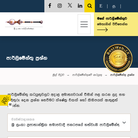
E
|
த
|
මගේ පාර්ලිමේන්තුව
මෙතැනින් පිවිසෙන්න
පාර්ලි‌මේන්තු‌ ප්‍රශ්න
මුල් පිටුව
පාර්ලිමේන්තුවේ කටයුතු
පාර්ලි‌මේන්තු‌ ප්‍රශ්න
පාර්ලිමේන්තු කටයුතුවලට අදාළ අමාත්‍යවරුන් විසින් පළ කරන ලද සහ
පිළිතුරු දෙන ප්‍රශ්න සෙවීමට ක්ෂේත්‍ර එකක් හෝ කිහිපයක් ඇතුළත්
02
කරන්න.
ව්‍යවස්ථාදායකය