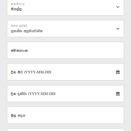
සභාවාරය
අසන ලද්දේ
ලසන්ත අලගියවන්න
අමාත්‍යාංශ
දින සිට (YYYY-MM-DD)
දින දක්වා (YYYY-MM-DD)
මූල පදය