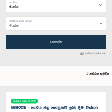
තත්වය
පිළිතුරු දෙන ලද්දේ
සියල්ල
සොයන්න
මුල් තත්වයට පත්කරන්න
2 ප්‍රතිඵල හමුවිය
පිළිතුර ලබා දී ඇත
5891/2015 - පානීය ජල පහසුකම් ලබා දීම: විස්තර