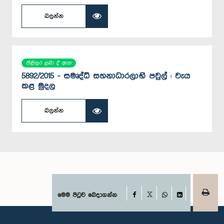
බලන්න
පිළිතුර ලබා දී ඇත
5892/2015 - සමෘද්ධි සහනාධාරලාභි පවුල් : වැය
කළ මුදල
බලන්න
Facebook
මෙම පිටුව බෙදාගන්න
X
WhatsApp
LinkedIn