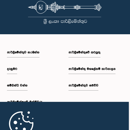
පාර්ලි‌මේන්තුව නරඹන්න
පාර්ලිමේන්තුවේ කටයුතු
දැනුමට
පාර්ලිමේන්තු මහලේකම් කාර්යාලය
සම්බන්ධ වන්න
පාර්ලිමේන්තුව සජීවීව
පාර්ලි‌මේන්තුවේ මන්ත්‍රීවරු
මුල් පිටුව