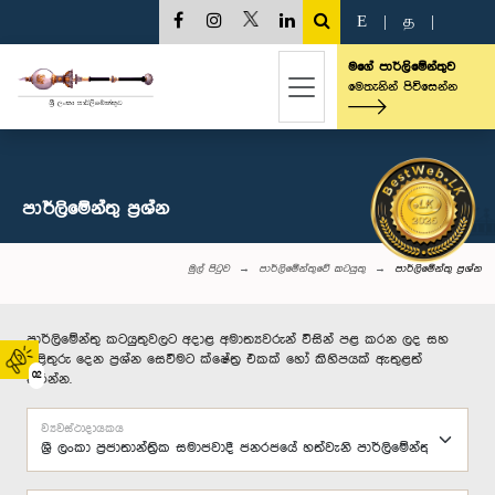
E
|
த
|
මගේ පාර්ලිමේන්තුව
මෙතැනින් පිවිසෙන්න
පාර්ලි‌මේන්තු‌ ප්‍රශ්න
මුල් පිටුව
පාර්ලිමේන්තුවේ කටයුතු
පාර්ලි‌මේන්තු‌ ප්‍රශ්න
පාර්ලිමේන්තු කටයුතුවලට අදාළ අමාත්‍යවරුන් විසින් පළ කරන ලද සහ
පිළිතුරු දෙන ප්‍රශ්න සෙවීමට ක්ෂේත්‍ර එකක් හෝ කිහිපයක් ඇතුළත්
02
කරන්න.
ව්‍යවස්ථාදායකය