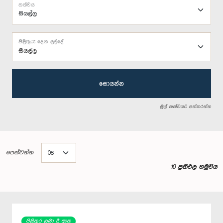
තත්වය
පිළිතුරු දෙන ලද්දේ
සියල්ල
සොයන්න
මුල් තත්වයට පත්කරන්න
පෙන්වන්න
10 ප්‍රතිඵල හමුවිය
පිළිතුර ලබා දී ඇත