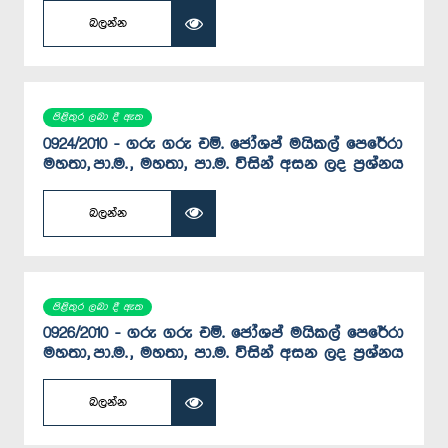
බලන්න
පිළිතුර ලබා දී ඇත
0924/2010 - ගරු ගරු එම්. ජෝශප් මයිකල් පෙරේරා
මහතා, පා.ම. , මහතා, පා.ම. විසින් අසන ලද ප්‍රශ්නය
බලන්න
පිළිතුර ලබා දී ඇත
0926/2010 - ගරු ගරු එම්. ජෝශප් මයිකල් පෙරේරා
මහතා, පා.ම. , මහතා, පා.ම. විසින් අසන ලද ප්‍රශ්නය
බලන්න