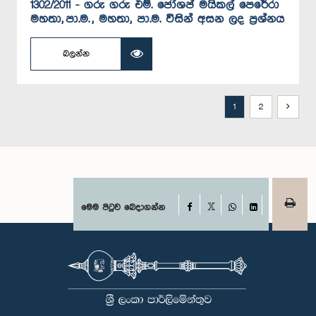
1302/2011 - ගරු ගරු එම්. ජෝශප් මයිකල් පෙරේරා
මහතා, පා.ම. , මහතා, පා.ම. විසින් අසන ලද ප්‍රශ්නය
බලන්න
1
2
Facebook
මෙම පිටුව බෙදාගන්න
X
WhatsApp
LinkedIn