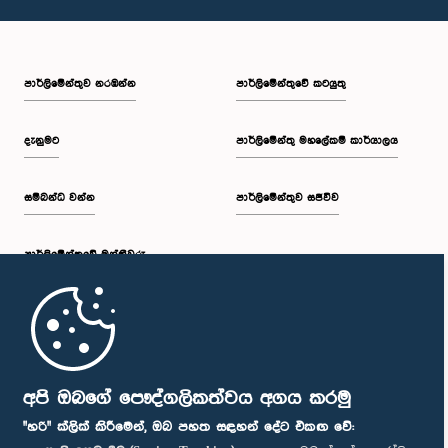
පාර්ලි‌මේන්තුව නරඹන්න
පාර්ලිමේන්තුවේ කටයුතු
දැනුමට
පාර්ලිමේන්තු මහලේකම් කාර්යාලය
සම්බන්ධ වන්න
පාර්ලිමේන්තුව සජීවීව
පාර්ලි‌මේන්තුවේ මන්ත්‍රීවරු
මුල් පිටුව
පාර්ලිමේන්තු ජංගම යෙදුම
අපි ඔබගේ පෞද්ගලිකත්වය අගය කරමු
"හරි" ක්ලික් කිරීමෙන්, ඔබ පහත සඳහන් දේට එකඟ වේ: