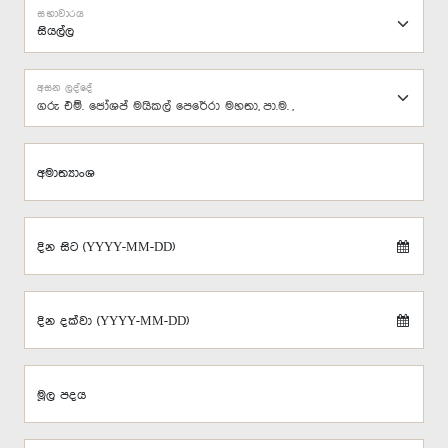
සභාවාරය
අසන ලද්දේ
ගරු එම්. ජෝශප් මයිකල් පෙරේරා මහතා, පා.ම. ,
අමාත්‍යාංශ
දින සිට (YYYY-MM-DD)
දින දක්වා (YYYY-MM-DD)
මූල පදය