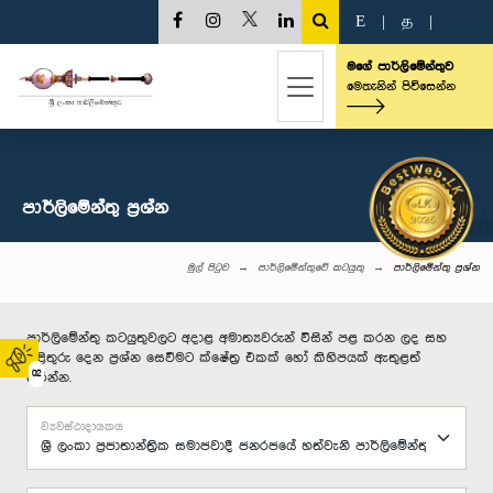
E
|
த
|
මගේ පාර්ලිමේන්තුව
මෙතැනින් පිවිසෙන්න
පාර්ලි‌මේන්තු‌ ප්‍රශ්න
මුල් පිටුව
පාර්ලිමේන්තුවේ කටයුතු
පාර්ලි‌මේන්තු‌ ප්‍රශ්න
පාර්ලිමේන්තු කටයුතුවලට අදාළ අමාත්‍යවරුන් විසින් පළ කරන ලද සහ
පිළිතුරු දෙන ප්‍රශ්න සෙවීමට ක්ෂේත්‍ර එකක් හෝ කිහිපයක් ඇතුළත්
02
කරන්න.
ව්‍යවස්ථාදායකය