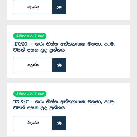
බලන්න
පිළිතුර ලබා දී ඇත
1170/2011 - ගරු තිස්ස අත්තනායක මහතා, පා.ම.
විසින් අසන ලද ප්‍රශ්නය
බලන්න
පිළිතුර ලබා දී ඇත
1172/2011 - ගරු තිස්ස අත්තනායක මහතා, පා.ම.
විසින් අසන ලද ප්‍රශ්නය
බලන්න