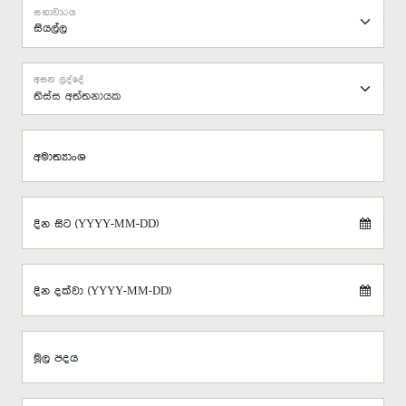
සභාවාරය
අසන ලද්දේ
තිස්ස අත්තනායක
අමාත්‍යාංශ
දින සිට (YYYY-MM-DD)
දින දක්වා (YYYY-MM-DD)
මූල පදය