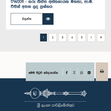
1714/2011 - ගරු තිස්ස අත්තනායක මහතා, පා.ම.
විසින් අසන ලද ප්‍රශ්නය
බලන්න
1
2
3
4
5
Facebook
මෙම පිටුව බෙදාගන්න
X
WhatsApp
LinkedIn