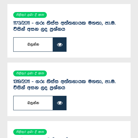
පිළිතුර ලබා දී ඇත
1173/2011 - ගරු තිස්ස අත්තනායක මහතා, පා.ම.
විසින් අසන ලද ප්‍රශ්නය
බලන්න
පිළිතුර ලබා දී ඇත
1319/2011 - ගරු තිස්ස අත්තනායක මහතා, පා.ම.
විසින් අසන ලද ප්‍රශ්නය
බලන්න
පිළිතුර ලබා දී ඇත