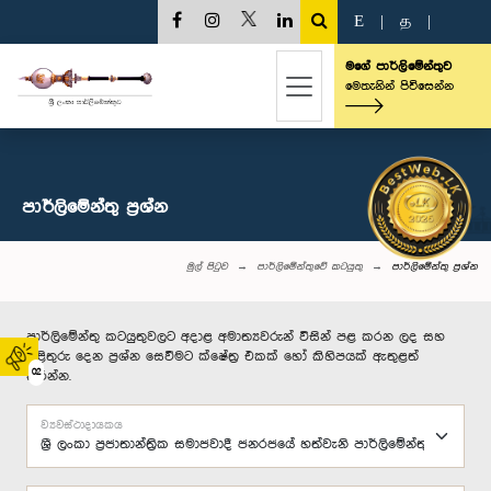
E
|
த
|
මගේ පාර්ලිමේන්තුව
මෙතැනින් පිවිසෙන්න
පාර්ලි‌මේන්තු‌ ප්‍රශ්න
මුල් පිටුව
පාර්ලිමේන්තුවේ කටයුතු
පාර්ලි‌මේන්තු‌ ප්‍රශ්න
පාර්ලිමේන්තු කටයුතුවලට අදාළ අමාත්‍යවරුන් විසින් පළ කරන ලද සහ
පිළිතුරු දෙන ප්‍රශ්න සෙවීමට ක්ෂේත්‍ර එකක් හෝ කිහිපයක් ඇතුළත්
02
කරන්න.
ව්‍යවස්ථාදායකය