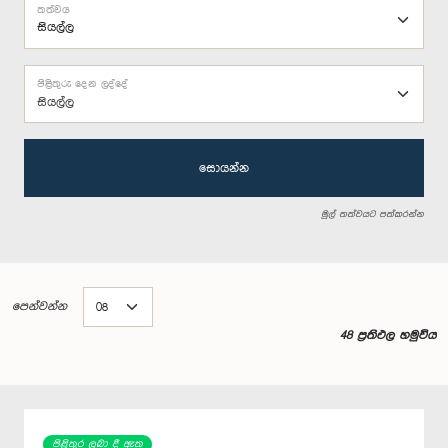
තත්වය
පිළිතුරු දෙන ලද්දේ
සියල්ල
සොයන්න
මුල් තත්වයට පත්කරන්න
පෙන්වන්න
48 ප්‍රතිඵල හමුවිය
පිළිතුර ලබා දී ඇත