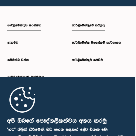
පාර්ලි‌මේන්තුව නරඹන්න
පාර්ලිමේන්තුවේ කටයුතු
දැනුමට
පාර්ලිමේන්තු මහලේකම් කාර්යාලය
සම්බන්ධ වන්න
පාර්ලිමේන්තුව සජීවීව
පාර්ලි‌මේන්තුවේ මන්ත්‍රීවරු
මුල් පිටුව
පාර්ලිමේන්තු ජංගම යෙදුම
අපි ඔබගේ පෞද්ගලිකත්වය අගය කරමු
"හරි" ක්ලික් කිරීමෙන්, ඔබ පහත සඳහන් දේට එකඟ වේ: